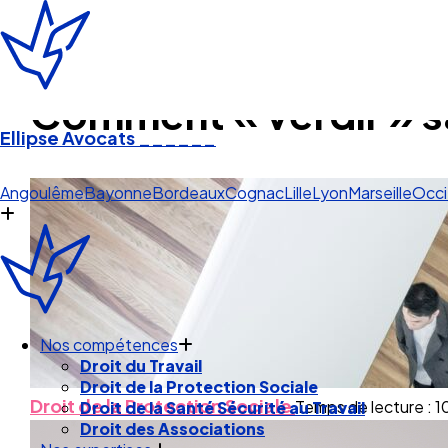
Comment « verdir » s
Ellipse Avocats
______
Marseille
Angoulême
Bayonne
Bordeaux
Cognac
Lille
Lyon
Marseille
Occi
Nos compétences
Droit du Travail
Droit de la Protection Sociale
Temps de lecture : 1
Droit de la Protection Sociale
Droit de la Santé Sécurité au Travail