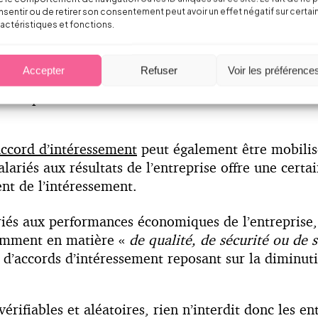
, certaines sociétés leur proposent de participer à 
sentir ou de retirer son consentement peut avoir un effet négatif sur certai
actéristiques et fonctions.
minuer le plus possible sa consommation de papier.
agnants ou encore d’avantages en nature, comme l’o
Accepter
Refuser
Voir les préférence
icient d’aucun régime social particulier et seront s
r du respect du Code du travail dans leur mise en œ
accord d’intéressement
peut également être mobilisé
salariés aux résultats de l’entreprise offre une ce
nt de l’intéressement.
ariés aux performances économiques de l’entreprise,
otamment en matière «
de qualité, de sécurité ou de s
é d’accords d’intéressement reposant sur la diminu
vérifiables et aléatoires, rien n’interdit donc les en