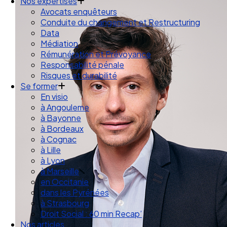
Droit des Associations
Nos expertises
Avocats enquêteurs
Conduite du changement et Restructuring
Data
Médiation
Rémunération et Prévoyance
Responsabilité pénale
Risques et durabilité
Se former
En visio
à Angouleme
à Bayonne
à Bordeaux
à Cognac
à Lille
à Lyon
à Marseille
en Occitanie
dans les Pyrénées
à Strasbourg
Droit Social : 60 min Recap’