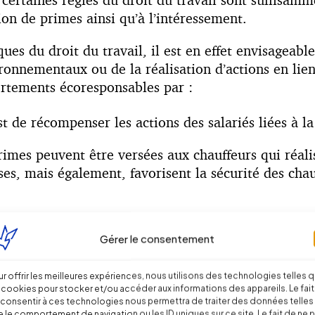
on de primes ainsi qu’à l’intéressement.
iques du droit du travail, il est en effet envisagea
ronnementaux ou de la réalisation d’actions en lien
rtements écoresponsables par :
st de récompenser les actions des salariés liées à 
rimes peuvent être versées aux chauffeurs qui réal
s, mais également, favorisent la sécurité des chauf
ent, pas induire d’effet contreproductif pour les s
Gérer le consentement
majoration de salaire pour les chauffeurs en fonct
riés à dépasser les temps de conduite autorisés.
r offrir les meilleures expériences, nous utilisons des technologies telles 
 cookies pour stocker et/ou accéder aux informations des appareils. Le fait
s.
consentir à ces technologies nous permettra de traiter des données telles
 le comportement de navigation ou les ID uniques sur ce site. Le fait de ne 