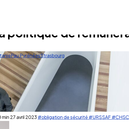
a politique de rémunéra
tanie
Pau Pyrénées
Strasbourg
0 min
27 avril 2023
#obligation de sécurité
#URSSAF
#CHSC