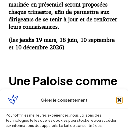
matinée en présentiel seront proposées
chaque trimestre, afin de permettre aux
dirigeants de se tenir à jour et de renforcer
leurs connaissances.
(les jeudis 19 mars, 18 juin, 10 septembre
et 10 décembre 2026)
Une Paloise comme
interlocutrice
Gérer le consentement
Originaire de Pau, avocate au barreau de
Pour offrir les meilleures expériences, nous utilisons des
technologies telles que les cookies pour stocker et/ou accéder
Bayonne, Katia Fournié a intégré Ellipse
aux informations des appareils. Le fait de consentir à ces