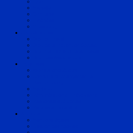
Lyon
Marseille
Occitanie
Pyrénées
Strasbourg
Compétences
Droit du Travail
Droit de la Protection Sociale
Droit Santé Sécurité au Travail
Droit des Associations
Expertises
Avocats enquêteurs
Conduite du changement et
Restructuring
Médiation
Rémunération et Prévoyance
Responsabilité pénale
Risques et durabilité
A propos
Mentions légales
Gestion des cookies
Données personnelles