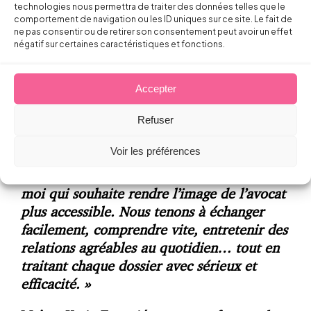
Avocats en janvier 2020. Elle accompagne
technologies nous permettra de traiter des données telles que le
les entreprises de tout secteur,
de A à Z, à
comportement de navigation ou les ID uniques sur ce site. Le fait de
ne pas consentir ou de retirer son consentement peut avoir un effet
chaque étape de la relation de travail
. C’est
négatif sur certaines caractéristiques et fonctions.
un retour en terrain connu pour elle qui a
conservé ses attaches et son réseau local, et
Accepter
une cohérence avec sa vision du métier
d’avocats.
Refuser
Voir les préférences
« Cette implantation locale me correspond,
moi qui souhaite rendre l’image de l’avocat
plus accessible. Nous tenons à échanger
facilement, comprendre vite, entretenir des
relations agréables au quotidien… tout en
traitant chaque dossier avec sérieux et
efficacité. »