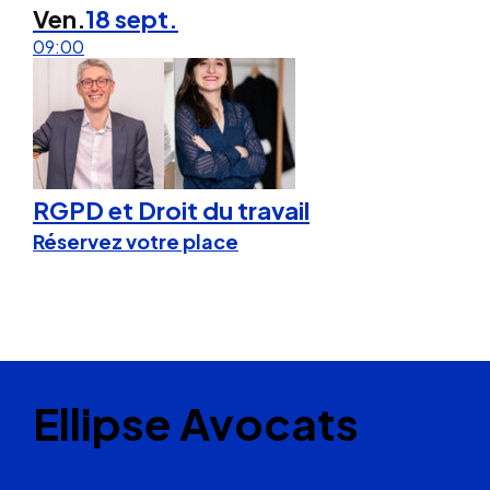
Ven.
18 sept.
09:00
RGPD et Droit du travail
Réservez votre place
Ellipse Avocats