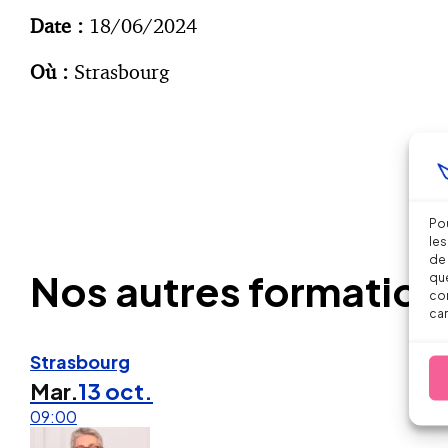
Date :
18/06/2024
Où :
Strasbourg
Pou
les
de 
Nos autres formation
que
con
car
Strasbourg
Mar.
13 oct.
09:00