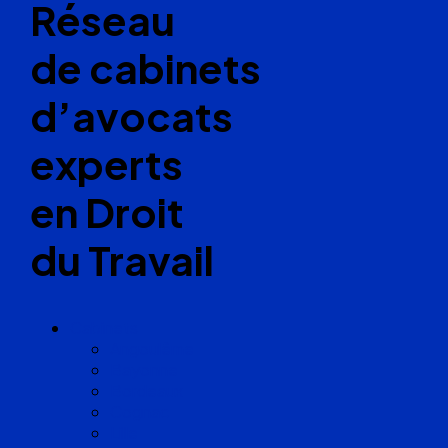
Réseau
de cabinets
d’avocats
experts
en Droit
du Travail
Cabinets
Angoulême
Bayonne
Bordeaux
Cognac
Lille