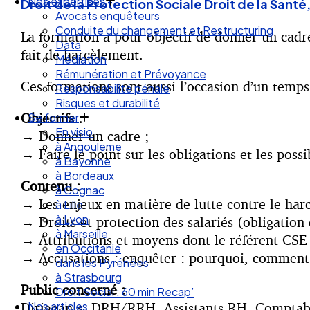
Droit des Associations
Droit de la Protection Sociale
Droit de la Santé,
Nos expertises
Avocats enquêteurs
La formation a pour objectif de donner un cadre e
Conduite du changement et Restructuring
fait de harcèlement.
Data
Médiation
Ces formations sont aussi l’occasion d’un temps
Rémunération et Prévoyance
Responsabilité pénale
Objectifs :
Risques et durabilité
Se former
→
Donner un cadre ;
En visio
→ Faire le point sur les obligations et les possi
à Angouleme
à Bayonne
Contenu :
à Bordeaux
→
Les enjeux en matière de lutte contre le harc
à Cognac
à Lille
→ Droits et protection des salariés (obligation 
à Lyon
→ Attributions et moyens dont le référent CSE d
à Marseille
→ Accusations : enquêter : pourquoi, comment
en Occitanie
dans les Pyrénées
Public concerné :
à Strasbourg
Dirigeants, DRH/RRH, Assistants RH, Comptable
Droit Social : 60 min Recap’