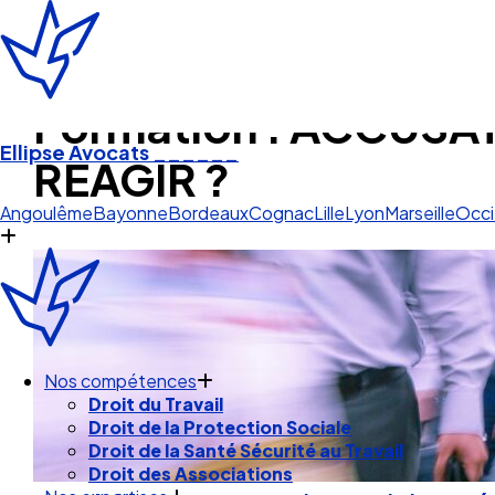
Formation : ACCUS
Ellipse Avocats
______
REAGIR ?
Lyon
Angoulême
Bayonne
Bordeaux
Cognac
Lille
Lyon
Marseille
Occi
Nos compétences
Droit du Travail
Droit de la Protection Sociale
Droit de la Santé Sécurité au Travail