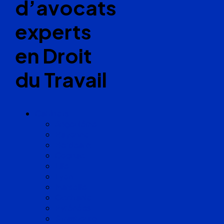
d’avocats
experts
en Droit
du Travail
Cabinets
Angoulême
Bayonne
Bordeaux
Cognac
Lille
Lyon
Marseille
Occitanie
Pyrénées
Strasbourg