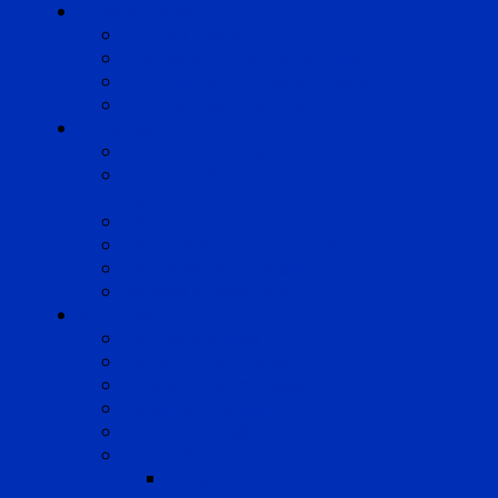
Compétences
Droit du Travail
Droit de la Protection Sociale
Droit Santé Sécurité au Travail
Droit des Associations
Expertises
Avocats enquêteurs
Conduite du changement et
Restructuring
Médiation
Rémunération et Prévoyance
Responsabilité pénale
Risques et durabilité
A propos
Mentions légales
Gestion des cookies
Données personnelles
Règlement Qualiopi
Certificat Qualiopi
Nous suivre
LinkedIn