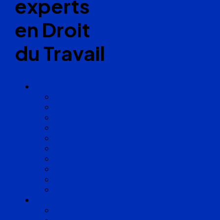
experts
en Droit
du Travail
Cabinets
Angoulême
Bayonne
Bordeaux
Cognac
Lille
Lyon
Marseille
Occitanie
Pyrénées
Strasbourg
Compétences
Droit du Travail