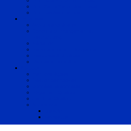
Droit de la Protection Sociale
Droit Santé Sécurité au Travail
Droit des Associations
Expertises
Avocats enquêteurs
Conduite du changement et
Restructuring
Médiation
Rémunération et Prévoyance
Responsabilité pénale
Risques et durabilité
A propos
Mentions légales
Gestion des cookies
Données personnelles
Règlement Qualiopi
Certificat Qualiopi
Nous suivre
LinkedIn
Newsletter