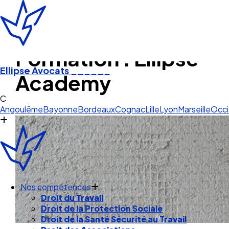
Formation : Ellipse
Ellipse Avocats
______
Academy
Cognac
Angoulême
Bayonne
Bordeaux
Cognac
Lille
Lyon
Marseille
Occi
Nos compétences
Droit du Travail
Droit de la Protection Sociale
Droit de la Santé Sécurité au Travail