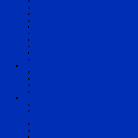
Angoulême
Bayonne
Bordeaux
Cognac
Lille
Lyon
Marseille
Occitanie
Pyrénées
Strasbourg
Compétences
Droit du Travail
Droit de la Protection Sociale
Droit Santé Sécurité au Travail
Droit des Associations
Expertises
Avocats enquêteurs
Conduite du changement et
Restructuring
Médiation
Rémunération et Prévoyance
Responsabilité pénale