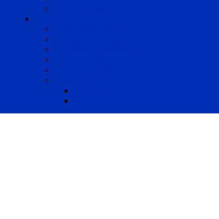
Risques et durabilité
A propos
Mentions légales
Gestion des cookies
Données personnelles
Règlement Qualiopi
Certificat Qualiopi
Nous suivre
LinkedIn
Newsletter