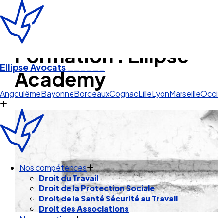
Formation : Ellipse
Ellipse Avocats
______
Academy
Angoulêm
Angoulême
Bayonne
Bordeaux
Cognac
Lille
Lyon
Marseille
Occi
Nos compétences
Droit du Travail
Droit de la Protection Sociale
Droit de la Santé Sécurité au Travail