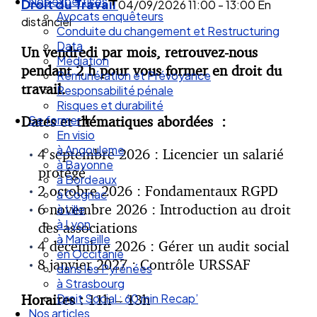
Droit des Associations
Droit du Travail
04/09/2026
11:00 - 13:00
En
Nos expertises
distanciel
Avocats enquêteurs
Conduite du changement et Restructuring
Un vendredi par mois, retrouvez-nous
Data
pendant 2 h pour vous former en droit du
Médiation
travail.
Rémunération et Prévoyance
Responsabilité pénale
Dates et thématiques abordées :
Risques et durabilité
Se former
En visio
4 septembre 2026 : Licencier un salarié
à Angouleme
protégé
à Bayonne
2 octobre 2026 : Fondamentaux RGPD
à Bordeaux
6 novembre 2026 : Introduction au droit
à Cognac
à Lille
des associations
à Lyon
4 décembre 2026 : Gérer un audit social
à Marseille
8 janvier 2027 : Contrôle URSSAF
en Occitanie
dans les Pyrénées
Horaires :
11h – 13h
à Strasbourg
Droit Social : 60 min Recap’