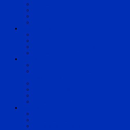
Marseille
Occitanie
Pyrénées
Strasbourg
Compétences
Droit du Travail
Droit de la Protection Sociale
Droit Santé Sécurité au Travail
Droit des Associations
Expertises
Avocats enquêteurs
Conduite du changement et
Restructuring
Médiation
Rémunération et Prévoyance
Responsabilité pénale
Risques et durabilité
A propos
Mentions légales
Gestion des cookies
Données personnelles