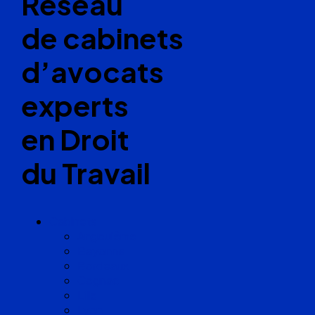
Réseau
de cabinets
d’avocats
experts
en Droit
du Travail
Cabinets
Angoulême
Bayonne
Bordeaux
Cognac
Lille
Lyon