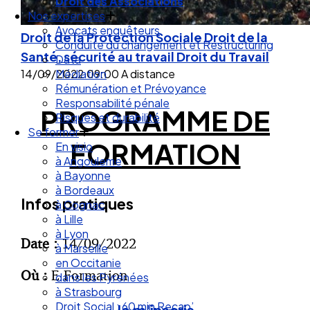
Droit des Associations
Nos expertises
Avocats enquêteurs
Droit de la Protection Sociale
Droit de la
Conduite du changement et Restructuring
Santé, sécurité au travail
Droit du Travail
Data
14/09/2022
09:00
A distance
Médiation
Rémunération et Prévoyance
Responsabilité pénale
PROGRAMME DE
Risques et durabilité
Se former
FORMATION
En visio
à Angouleme
à Bayonne
à Bordeaux
Infos pratiques
à Cognac
à Lille
à Lyon
Date :
14/09/2022
à Marseille
en Occitanie
Où :
E Formation
dans les Pyrénées
à Strasbourg
Droit Social : 60 min Recap’
Je m'inscris