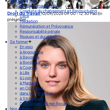
Droit des Associations
Nos expertises
Avocats enquêteurs
Droit du Travail
10/09/2026
09:00 - 12:30
Pau
En
Conduite du changement et Restructuring
présentiel
Data
Médiation
Rémunération et Prévoyance
Responsabilité pénale
Risques et durabilité
Se former
En visio
à Angouleme
à Bayonne
à Bordeaux
à Cognac
à Lille
à Lyon
à Marseille
en Occitanie
dans les Pyrénées
à Strasbourg
Droit Social : 60 min Recap’