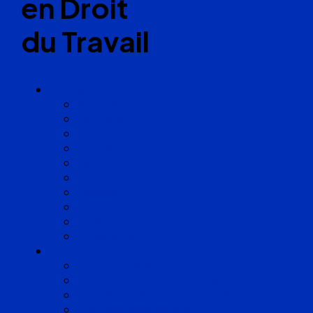
en Droit
du Travail
Cabinets
Angoulême
Bayonne
Bordeaux
Cognac
Lille
Lyon
Marseille
Occitanie
Pyrénées
Strasbourg
Compétences
Droit du Travail
Droit de la Protection Sociale
Droit Santé Sécurité au Travail
Droit des Associations