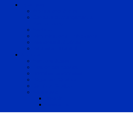
Expertises
Avocats enquêteurs
Conduite du changement et
Restructuring
Médiation
Rémunération et Prévoyance
Responsabilité pénale
Risques et durabilité
A propos
Mentions légales
Gestion des cookies
Données personnelles
Règlement Qualiopi
Certificat Qualiopi
Nous suivre
LinkedIn
Newsletter