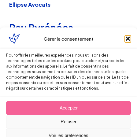
Ellipse Avocats
Pau Pyrénées
Gérer le consentement
Pour offrir les meilleures expériences, nous utilisons des
technologies telles que les cookies pour stocker et/ou accéder
aux informations des appareils. Le fait de consentir à ces
technologies nous permettra de traiter des données telles que le
comportement de navigation ou les ID uniques sur ce site. Le fait de
ne pas consentir ou de retirer son consentement peut avoir un effet
Mes compétences
négatif sur certaines caractéristiques et fonctions.
Accepter
Droit
Refuser
du Travail
Voir les préférences