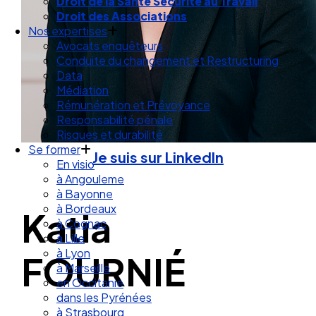
Droit de la Santé Sécurité au Travail
Droit des Associations
Nos expertises
Avocats enquêteurs
Conduite du changement et Restructuring
Data
Médiation
Rémunération et Prévoyance
Responsabilité pénale
Risques et durabilité
Se former
Je suis sur LinkedIn
En visio
à Angouleme
à Bayonne
à Bordeaux
Katia
à Cognac
à Lille
à Lyon
FOURNIÉ
à Marseille
en Occitanie
dans les Pyrénées
à Strasbourg