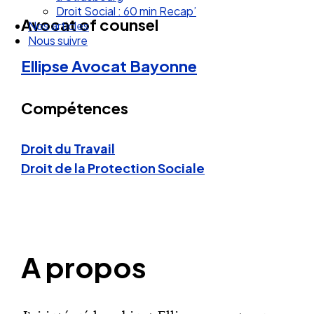
Droit Social : 60 min Recap’
Avocat of counsel
Nos articles
Nous suivre
Ellipse Avocat
Bayonne
Compétences
Droit du Travail
Droit de la Protection Sociale
A propos