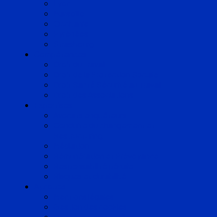
Lyon
Marseille
Occitanie
Pyrénées
Strasbourg
Compétences
Droit du Travail
Droit de la Protection Sociale
Droit Santé Sécurité au Travail
Droit des Associations
Expertises
Avocats enquêteurs
Conduite du changement et
Restructuring
Médiation
Rémunération et Prévoyance
Responsabilité pénale
Risques et durabilité
A propos
Mentions légales
Gestion des cookies
Données personnelles