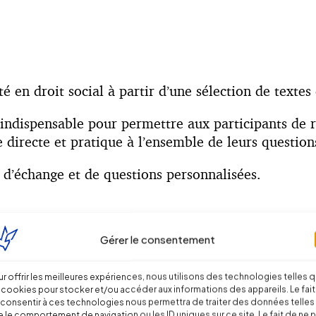
té en droit social à partir d’une sélection de textes
indispensable pour permettre aux participants de r
irecte et pratique à l’ensemble de leurs questions 
 d’échange et de questions personnalisées.
 et jurisprudentielles ;
Gérer le consentement
os pratiques ;
reprise ou pour ses clients.
r offrir les meilleures expériences, nous utilisons des technologies telles 
 cookies pour stocker et/ou accéder aux informations des appareils. Le fait
consentir à ces technologies nous permettra de traiter des données telles
, réglementaire, jurisprudentielle et conventionnelle
 le comportement de navigation ou les ID uniques sur ce site. Le fait de ne 