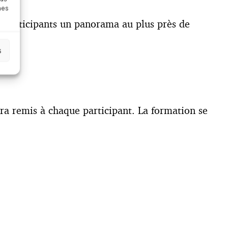
nes
ux participants un panorama au plus près de
s
ra remis à chaque participant. La formation se