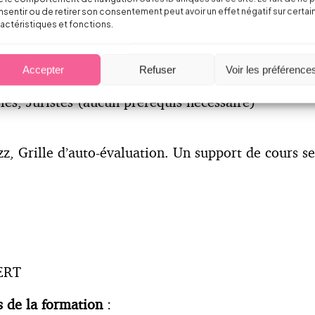
tiques et opérationnelles de ces évolutions.
sentir ou de retirer son consentement peut avoir un effet négatif sur certai
actéristiques et fonctions.
aines qui précèdent la formation, afin d’assurer a
Accepter
Refuser
Voir les préférence
s, Juristes (aucun prérequis nécessaire)
, Grille d’auto-évaluation. Un support de cours se
BERT
s de la formation
: