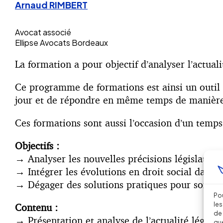
Arnaud RIMBERT
Avocat associé
Ellipse Avocats Bordeaux
La formation a pour objectif d’analyser l’actuali
Ce programme de formations est ainsi un outil 
jour et de répondre en même temps de manière d
Ces formations sont aussi l’occasion d’un temps
Objectifs :
→
Analyser les nouvelles précisions législatives
→
Intégrer les évolutions en droit social dans v
→
Dégager des solutions pratiques pour son ent
Pou
les
Contenu :
de 
→
Présentation et analyse de l’actualité légale
que