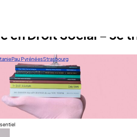
é en Droit Social – 3e 
tanie
Pau Pyrénées
Strasbourg
sentiel