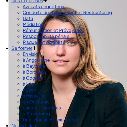
Droit des Associations
Nos expertises
Avocats enquêteurs
Conduite du changement et Restructuring
Data
Médiation
Rémunération et Prévoyance
Responsabilité pénale
Risques et durabilité
Se former
En visio
à Angouleme
à Bayonne
à Bordeaux
à Cognac
à Lille
à Lyon
à Marseille
en Occitanie
dans les Pyrénées
à Strasbourg
Droit Social : 60 min Recap’