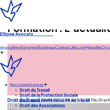
Formation : L’actualit
Ellipse Avocats
______
Marseille
Angoulême
Bayonne
Bordeaux
Cognac
Lille
Lyon
Marseille
Occi
Nos compétences
Droit du Travail
Droit du Travail
09/09/2025
09:00 - 12:30
Pau
En pré
Droit de la Protection Sociale
Droit de la Santé Sécurité au Travail