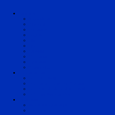
Cabinets
Angoulême
Bayonne
Bordeaux
Cognac
Lille
Lyon
Marseille
Occitanie
Pyrénées
Strasbourg
Compétences
Droit du Travail
Droit de la Protection Sociale
Droit Santé Sécurité au Travail
Droit des Associations
Expertises
Avocats enquêteurs
Conduite du changement et