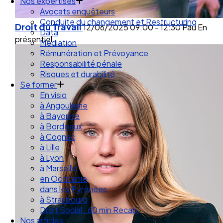
Droit des Associations
Nos expertises
Avocats enquêteurs
Droit du Travail
12/06/2025
09:00 - 12:30
Pau
En
Conduite du changement et Restructuring
présentiel
Data
Médiation
Rémunération et Prévoyance
Responsabilité pénale
Risques et durabilité
Se former
En visio
à Angouleme
à Bayonne
à Bordeaux
à Cognac
à Lille
à Lyon
à Marseille
en Occitanie
dans les Pyrénées
à Strasbourg
Droit Social : 60 min Recap’