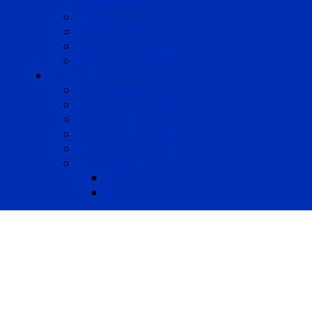
Restructuring
Médiation
Rémunération et Prévoyance
Responsabilité pénale
Risques et durabilité
A propos
Mentions légales
Gestion des cookies
Données personnelles
Règlement Qualiopi
Certificat Qualiopi
Nous suivre
LinkedIn
Newsletter