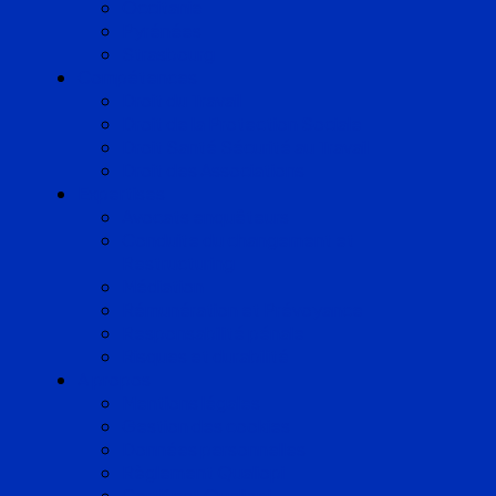
Occitanie
Pyrénées
Strasbourg
Compétences
Droit du Travail
Droit de la Protection Sociale
Droit Santé Sécurité au Travail
Droit des Associations
Expertises
Avocats enquêteurs
Conduite du changement et
Restructuring
Médiation
Rémunération et Prévoyance
Responsabilité pénale
Risques et durabilité
A propos
Mentions légales
Gestion des cookies
Données personnelles
Règlement Qualiopi
Certificat Qualiopi