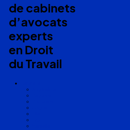
de cabinets
d’avocats
experts
en Droit
du Travail
Cabinets
Angoulême
Bayonne
Bordeaux
Cognac
Lille
Lyon
Marseille