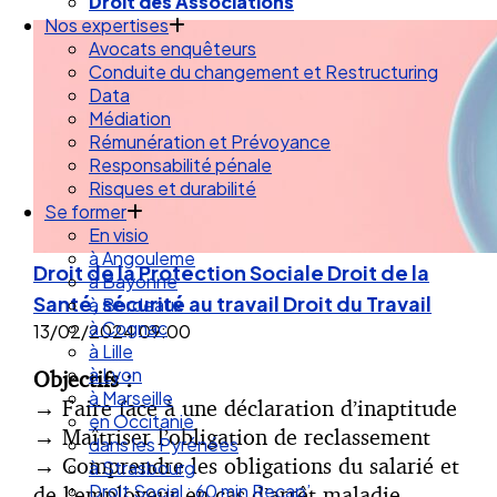
Droit des Associations
Nos expertises
Avocats enquêteurs
Conduite du changement et Restructuring
Data
Médiation
Rémunération et Prévoyance
Responsabilité pénale
Risques et durabilité
Se former
En visio
à Angouleme
Droit de la Protection Sociale
Droit de la
à Bayonne
Santé, sécurité au travail
Droit du Travail
à Bordeaux
à Cognac
13/02/2024
09:00
à Lille
à Lyon
Objectifs :
à Marseille
→
Faire face à une déclaration d’inaptitude
en Occitanie
→
Maîtriser l’obligation de reclassement
dans les Pyrénées
→
Comprendre les obligations du salarié et
à Strasbourg
Droit Social : 60 min Recap’
de l’employeur en cas d’arrêt maladie