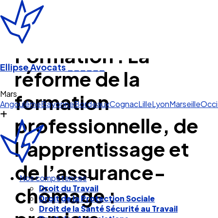
Formation : La
Ellipse Avocats
______
réforme de la
Marseille
formation
Angoulême
Bayonne
Bordeaux
Cognac
Lille
Lyon
Marseille
Occi
professionnelle, de
l’apprentissage et
de l’assurance-
Nos compétences
chômage :
Droit du Travail
Droit de la Protection Sociale
Droit de la Santé Sécurité au Travail