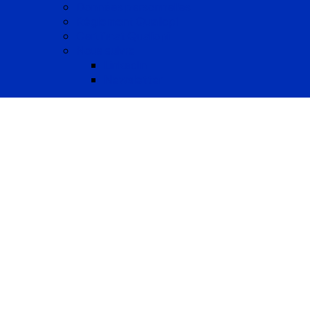
Données personnelles
Règlement Qualiopi
Certificat Qualiopi
Nous suivre
LinkedIn
Newsletter