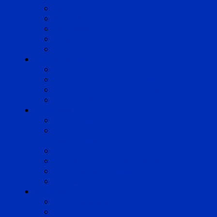
Lyon
Marseille
Occitanie
Pyrénées
Strasbourg
Compétences
Droit du Travail
Droit de la Protection Sociale
Droit Santé Sécurité au Travail
Droit des Associations
Expertises
Avocats enquêteurs
Conduite du changement et
Restructuring
Médiation
Rémunération et Prévoyance
Responsabilité pénale
Risques et durabilité
A propos
Mentions légales
Gestion des cookies