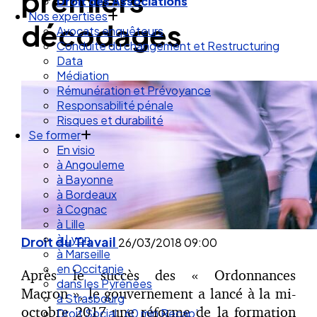
premiers
Droit des Associations
Nos expertises
décodages
Avocats enquêteurs
Conduite du changement et Restructuring
Data
Médiation
Rémunération et Prévoyance
Responsabilité pénale
Risques et durabilité
Se former
En visio
à Angouleme
à Bayonne
à Bordeaux
à Cognac
à Lille
à Lyon
Droit du Travail
26/03/2018
09:00
à Marseille
en Occitanie
Après le succès des « Ordonnances
dans les Pyrénées
Macron », le gouvernement a lancé à la mi-
à Strasbourg
octobre 2017 une réforme de la formation
Droit Social : 60 min Recap’