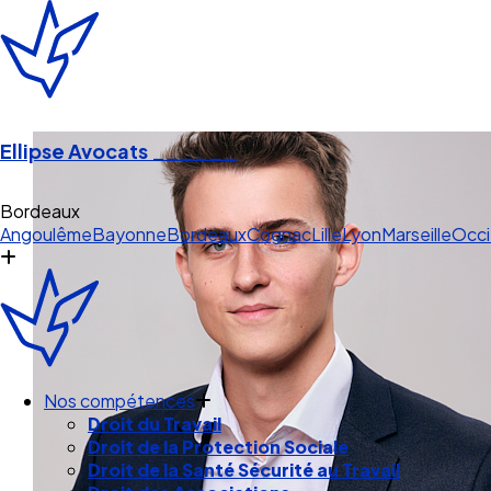
Ellipse Avocats
______
Bordeaux
Angoulême
Bayonne
Bordeaux
Cognac
Lille
Lyon
Marseille
Occi
Nos compétences
Droit du Travail
Droit de la Protection Sociale
Droit de la Santé Sécurité au Travail