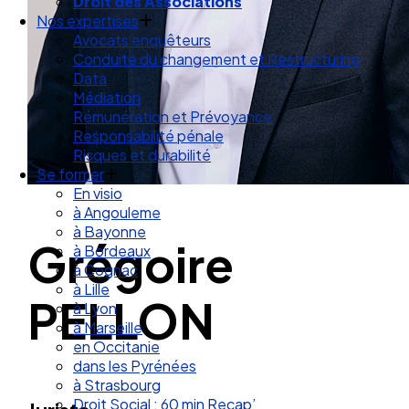
Droit des Associations
Nos expertises
Avocats enquêteurs
Conduite du changement et Restructuring
Data
Médiation
Rémunération et Prévoyance
Responsabilité pénale
Risques et durabilité
Se former
En visio
à Angouleme
à Bayonne
Grégoire
à Bordeaux
à Cognac
à Lille
PELLON
à Lyon
à Marseille
en Occitanie
dans les Pyrénées
à Strasbourg
Droit Social : 60 min Recap’