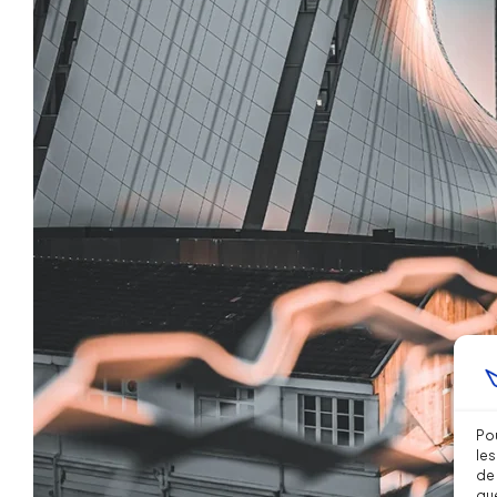
Pou
les
de 
que