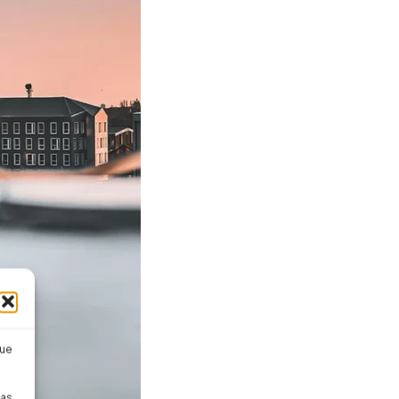
que
pas