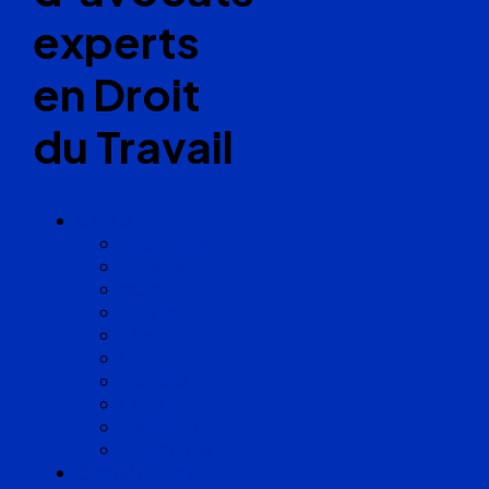
experts
en Droit
du Travail
Cabinets
Angoulême
Bayonne
Bordeaux
Cognac
Lille
Lyon
Marseille
Occitanie
Pyrénées
Strasbourg
Compétences