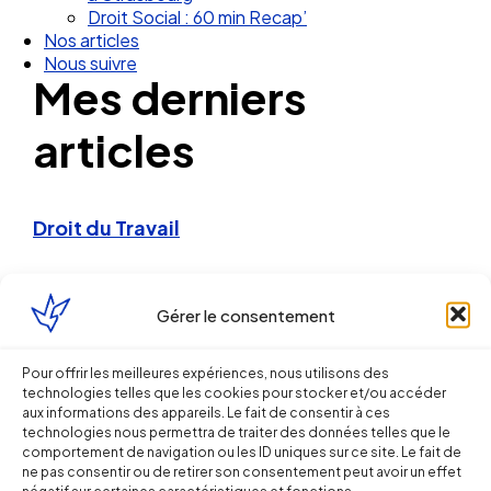
Droit Social : 60 min Recap’
Nos articles
Nous suivre
Mes derniers
articles
Droit du Travail
La loi relative au dialogue social et à
l’emploi : l’ambition du
Gérer le consentement
gouvernement d’assurer la «
Pour offrir les meilleures expériences, nous utilisons des
représentation de tous les salariés »
technologies telles que les cookies pour stocker et/ou accéder
aux informations des appareils. Le fait de consentir à ces
technologies nous permettra de traiter des données telles que le
Margaux KIRAT
comportement de navigation ou les ID uniques sur ce site. Le fait de
ne pas consentir ou de retirer son consentement peut avoir un effet