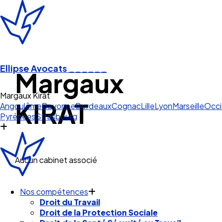
Je suis sur LinkedIn
Ellipse Avocats
______
Margaux
Margaux Kirat
KIRAT
Angoulême
Bayonne
Bordeaux
Cognac
Lille
Lyon
Marseille
Occi
Pyrénées
Strasbourg
Aucun cabinet associé
Nos compétences
Droit du Travail
Droit de la Protection Sociale