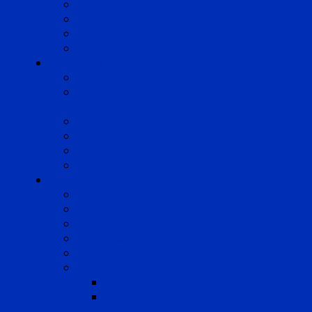
Droit du Travail
Droit de la Protection Sociale
Droit Santé Sécurité au Travail
Droit des Associations
Expertises
Avocats enquêteurs
Conduite du changement et
Restructuring
Médiation
Rémunération et Prévoyance
Responsabilité pénale
Risques et durabilité
A propos
Mentions légales
Gestion des cookies
Données personnelles
Règlement Qualiopi
Certificat Qualiopi
Nous suivre
LinkedIn
Newsletter