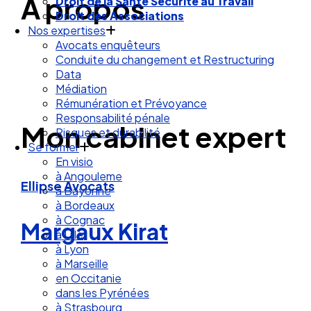
A propos
Droit de la Santé Sécurité au Travail
Droit des Associations
Nos expertises
Avocats enquêteurs
Conduite du changement et Restructuring
Data
Médiation
Rémunération et Prévoyance
Responsabilité pénale
Mon cabinet expert
Risques et durabilité
Se former
En visio
à Angouleme
Ellipse Avocats
à Bayonne
à Bordeaux
à Cognac
Margaux Kirat
à Lille
à Lyon
à Marseille
en Occitanie
dans les Pyrénées
à Strasbourg