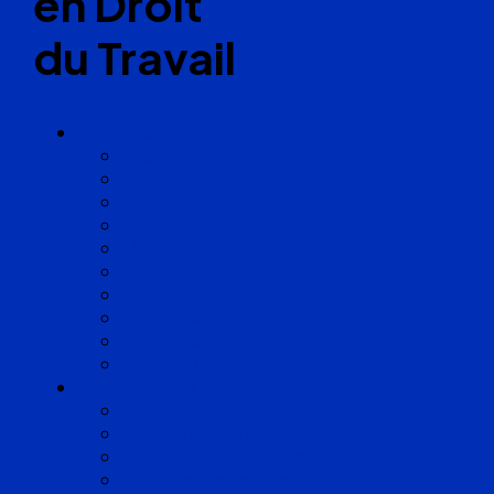
en Droit
du Travail
Cabinets
Angoulême
Bayonne
Bordeaux
Cognac
Lille
Lyon
Marseille
Occitanie
Pyrénées
Strasbourg
Compétences
Droit du Travail
Droit de la Protection Sociale
Droit Santé Sécurité au Travail
Droit des Associations