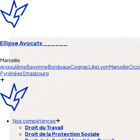
Ellipse Avocats
______
Marseille
Angoulême
Bayonne
Bordeaux
Cognac
Lille
Lyon
Marseille
Occi
Pyrénées
Strasbourg
Nos compétences
Droit du Travail
Droit de la Protection Sociale