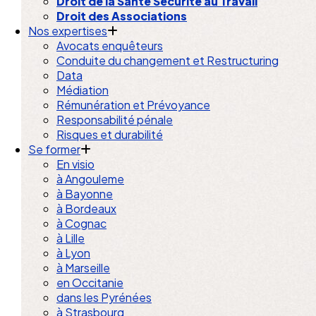
Droit de la Santé Sécurité au Travail
Droit des Associations
Nos expertises
Avocats enquêteurs
Conduite du changement et Restructuring
Data
Médiation
Rémunération et Prévoyance
Responsabilité pénale
Risques et durabilité
Se former
En visio
à Angouleme
à Bayonne
à Bordeaux
à Cognac
à Lille
à Lyon
à Marseille
en Occitanie
dans les Pyrénées
à Strasbourg