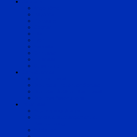
Cabinets
Angoulême
Bayonne
Bordeaux
Cognac
Lille
Lyon
Marseille
Occitanie
Pyrénées
Strasbourg
Compétences
Droit du Travail
Droit de la Protection Sociale
Droit Santé Sécurité au Travail
Droit des Associations
Expertises
Avocats enquêteurs
Conduite du changement et
Restructuring
Médiation
Rémunération et Prévoyance