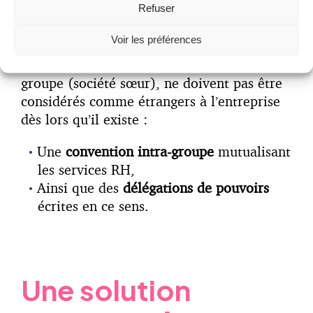
L’intérêt de cet arrêt porte principalement
Refuser
sur la notion de «
personne étrangère à
Voir les préférences
l’entreprise
». Le Conseil d’Etat considère
que des salariés d’une autre société du
groupe (société sœur), ne doivent pas être
considérés comme étrangers à l’entreprise
dès lors qu’il existe :
Une
convention intra-groupe
mutualisant
les services RH,
Ainsi que des
délégations de pouvoirs
écrites en ce sens.
Une solution