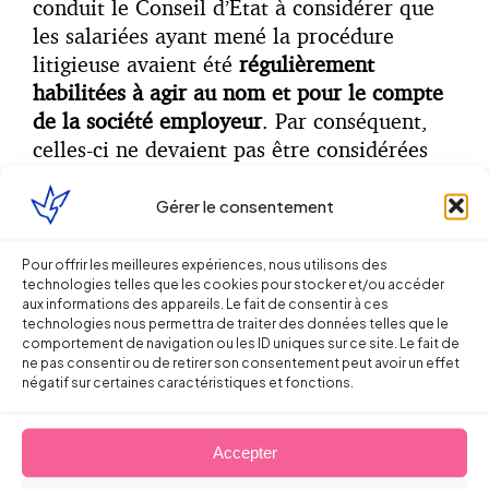
conduit le Conseil d’Etat à considérer que
les salariées ayant mené la procédure
litigieuse avaient été
régulièrement
habilitées à agir au nom et pour le compte
de la société employeur
. Par conséquent,
celles-ci ne devaient pas être considérées
comme
étrangères à la Société
employeur.
La Cour d’appel a donc pu, sans erreur de
Gérer le consentement
droit, juger que la
procédure de
licenciement du salarié protégé
était
Pour offrir les meilleures expériences, nous utilisons des
technologies telles que les cookies pour stocker et/ou accéder
régulière.
aux informations des appareils. Le fait de consentir à ces
technologies nous permettra de traiter des données telles que le
Cet arrêt ne constitue pas un revirement de
comportement de navigation ou les ID uniques sur ce site. Le fait de
ne pas consentir ou de retirer son consentement peut avoir un effet
jurisprudence, puisque le principe reste le
négatif sur certaines caractéristiques et fonctions.
même :
un
licenciement
ne peut pas être
prononcé par une
personne étrangère à
l’entreprise
.
Accepter