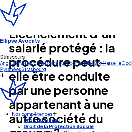
Licenciement d’un
Ellipse Avocats
______
salarié protégé : la
Strasbourg
procédure peut-
Angoulême
Bayonne
Bordeaux
Cognac
Lille
Lyon
Marseille
Occi
Pyrénées
Strasbourg
elle être conduite
par une personne
appartenant à une
autre société du
Nos compétences
Droit du Travail
Droit de la Protection Sociale