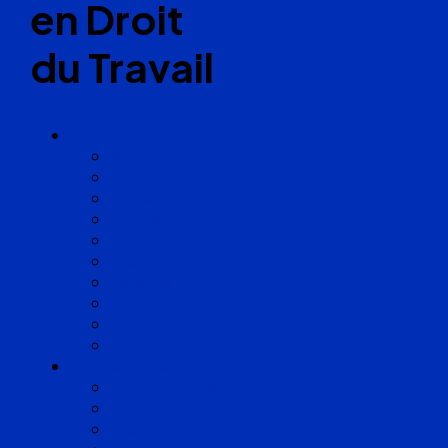
en Droit
du Travail
Cabinets
Angoulême
Bayonne
Bordeaux
Cognac
Lille
Lyon
Marseille
Occitanie
Pyrénées
Strasbourg
Compétences
Droit du Travail
Droit de la Protection Sociale
Droit Santé Sécurité au Travail