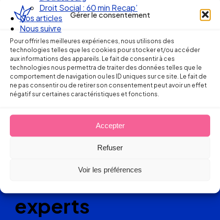
6 juin 2017
Droit Social : 60 min Recap’
Gérer le consentement
Nos articles
Nous suivre
Pour offrir les meilleures expériences, nous utilisons des
technologies telles que les cookies pour stocker et/ou accéder
aux informations des appareils. Le fait de consentir à ces
technologies nous permettra de traiter des données telles que le
comportement de navigation ou les ID uniques sur ce site. Le fait de
ne pas consentir ou de retirer son consentement peut avoir un effet
Ellipse Avocats
négatif sur certaines caractéristiques et fonctions.
Accepter
Réseau
Refuser
de cabinets
Voir les préférences
d’avocats
experts