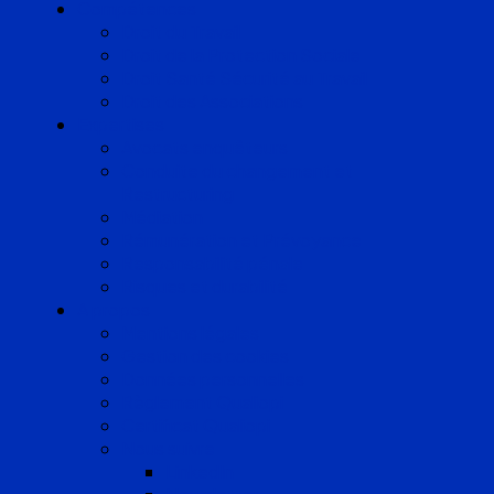
Compétences
Droit du Travail
Droit de la Protection Sociale
Droit Santé Sécurité au Travail
Droit des Associations
Expertises
Avocats enquêteurs
Conduite du changement et
Restructuring
Médiation
Rémunération et Prévoyance
Responsabilité pénale
Risques et durabilité
A propos
Mentions légales
Gestion des cookies
Données personnelles
Règlement Qualiopi
Certificat Qualiopi
Nous suivre
LinkedIn