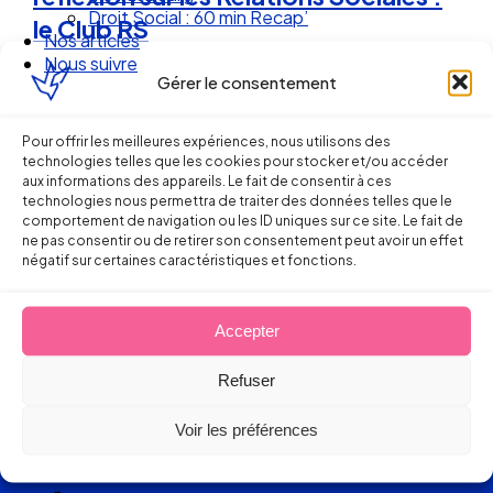
Droit Social : 60 min Recap’
le Club RS
Nos articles
Nous suivre
Gérer le consentement
3 février 2017
Pour offrir les meilleures expériences, nous utilisons des
technologies telles que les cookies pour stocker et/ou accéder
aux informations des appareils. Le fait de consentir à ces
technologies nous permettra de traiter des données telles que le
comportement de navigation ou les ID uniques sur ce site. Le fait de
ne pas consentir ou de retirer son consentement peut avoir un effet
négatif sur certaines caractéristiques et fonctions.
Ellipse Avocats
Accepter
Refuser
Réseau
Voir les préférences
de cabinets