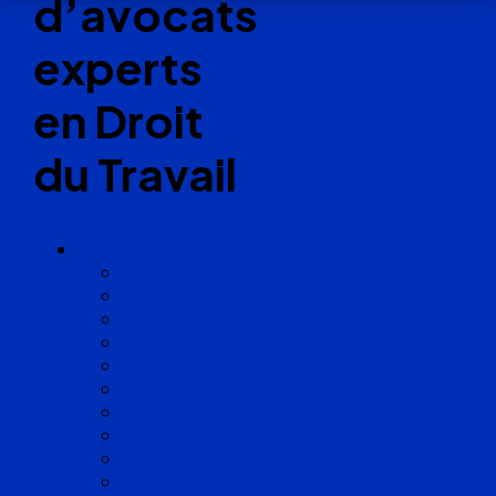
d’avocats
experts
en Droit
du Travail
Cabinets
Angoulême
Bayonne
Bordeaux
Cognac
Lille
Lyon
Marseille
Occitanie
Pyrénées
Strasbourg