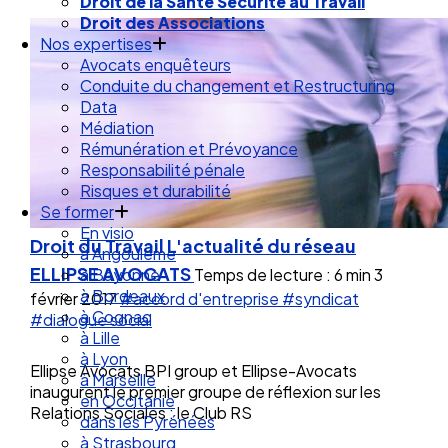
Droit de la Santé Sécurité au Travail
Droit des Associations
Nos expertises
Avocats enquêteurs
Conduite du changement et Restructuring
Data
Médiation
Rémunération et Prévoyance
Responsabilité pénale
Risques et durabilité
Se former
En visio
Droit du Travail
L'actualité du réseau
à Angouleme
ELLIPSE AVOCATS
Temps de lecture : 6 min
3
à Bayonne
à Bordeaux
février 2017
#accord d'entreprise
#syndicat
à Cognac
#dialogue social
à Lille
à Lyon
Ellipse Avocats BPI group et Ellipse-Avocats
à Marseille
inaugurent le premier groupe de réflexion sur les
en Occitanie
Relations Sociales : le Club RS
dans les Pyrénées
à Strasbourg