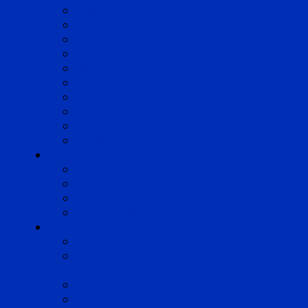
Angoulême
Bayonne
Bordeaux
Cognac
Lille
Lyon
Marseille
Occitanie
Pyrénées
Strasbourg
Compétences
Droit du Travail
Droit de la Protection Sociale
Droit Santé Sécurité au Travail
Droit des Associations
Expertises
Avocats enquêteurs
Conduite du changement et
Restructuring
Médiation
Rémunération et Prévoyance