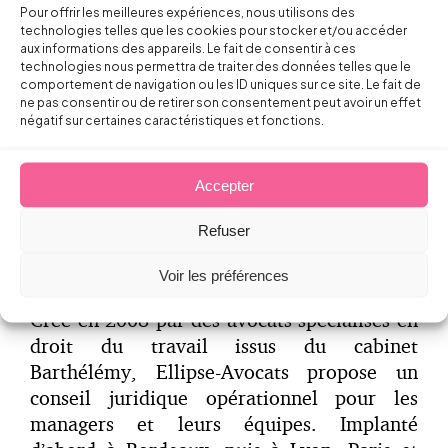
Pour offrir les meilleures expériences, nous utilisons des
technologies telles que les cookies pour stocker et/ou accéder
BPI group développe un ancrage territorial,
aux informations des appareils. Le fait de consentir à ces
technologies nous permettra de traiter des données telles que le
auprès de ses clients avec 26 bureaux en
comportement de navigation ou les ID uniques sur ce site. Le fait de
France. Le Groupe accompagne par ailleurs
ne pas consentir ou de retirer son consentement peut avoir un effet
le déploiement de projets de ses clients à
négatif sur certaines caractéristiques et fonctions.
l’international. Il est détenu depuis 2012
par le fonds d’investissement Perceva. Pour
Accepter
suivre l’actualité de BPI group, retrouvez-le
sur Twitter et LinkedIn.
Refuser
A propos d’Ellipse Avocats
Voir les préférences
Crée en 2008 par des avocats spécialisés en
droit du travail issus du cabinet
Barthélémy, Ellipse-Avocats propose un
conseil juridique opérationnel pour les
managers et leurs équipes. Implanté