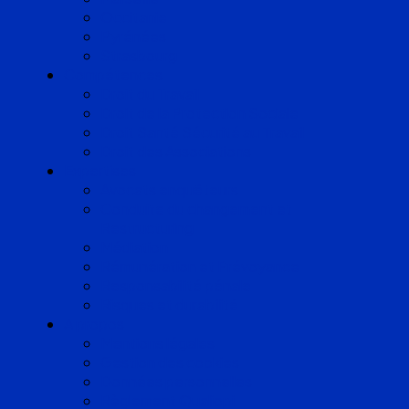
Occitanie
Pyrénées
Strasbourg
Compétences
Droit du Travail
Droit de la Protection Sociale
Droit Santé Sécurité au Travail
Droit des Associations
Expertises
Avocats enquêteurs
Conduite du changement et
Restructuring
Médiation
Rémunération et Prévoyance
Responsabilité pénale
Risques et durabilité
A propos
Mentions légales
Gestion des cookies
Données personnelles
Règlement Qualiopi