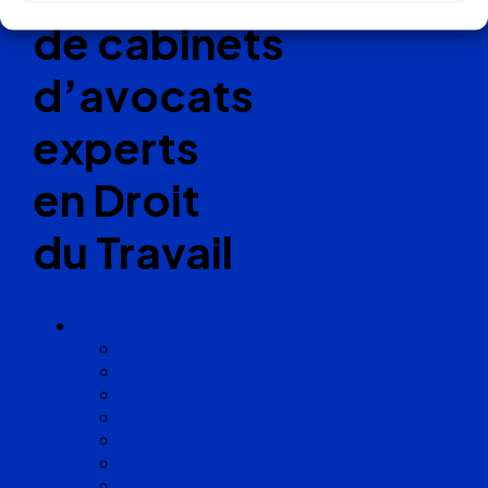
de cabinets
d’avocats
experts
en Droit
du Travail
Cabinets
Angoulême
Bayonne
Bordeaux
Cognac
Lille
Lyon
Marseille