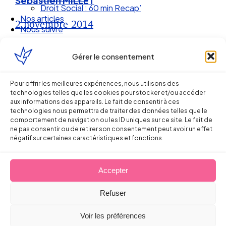
Sébastien MILLET
Nos articles
Nous suivre
2 novembre 2014
Gérer le consentement
Pour offrir les meilleures expériences, nous utilisons des
technologies telles que les cookies pour stocker et/ou accéder
aux informations des appareils. Le fait de consentir à ces
technologies nous permettra de traiter des données telles que le
comportement de navigation ou les ID uniques sur ce site. Le fait de
ne pas consentir ou de retirer son consentement peut avoir un effet
négatif sur certaines caractéristiques et fonctions.
Accepter
Ellipse Avocats
Refuser
Réseau
Voir les préférences