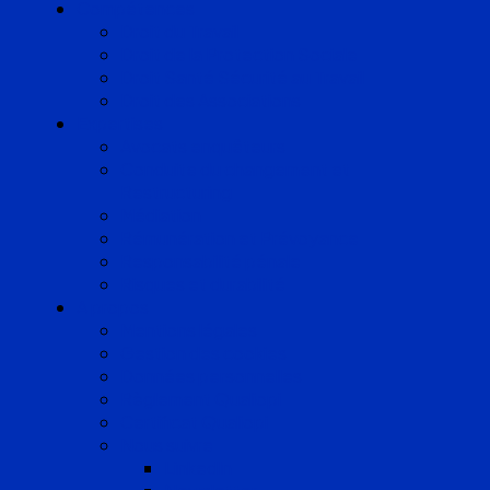
Compétences
Droit du Travail
Droit de la Protection Sociale
Droit Santé Sécurité au Travail
Droit des Associations
Expertises
Avocats enquêteurs
Conduite du changement et
Restructuring
Médiation
Rémunération et Prévoyance
Responsabilité pénale
Risques et durabilité
A propos
Mentions légales
Gestion des cookies
Données personnelles
Règlement Qualiopi
Certificat Qualiopi
Nous suivre
LinkedIn