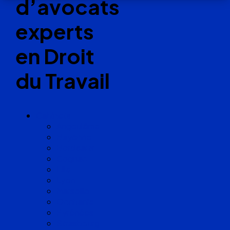
d’avocats
experts
en Droit
du Travail
Cabinets
Angoulême
Bayonne
Bordeaux
Cognac
Lille
Lyon
Marseille
Occitanie
Pyrénées
Strasbourg