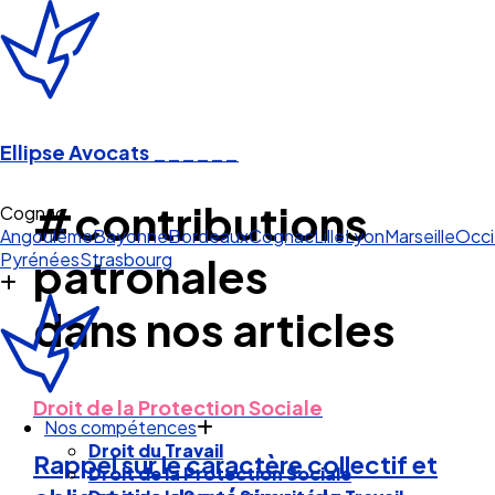
Ellipse Avocats
______
#contributions
Cogna
Angoulême
Bayonne
Bordeaux
Cognac
Lille
Lyon
Marseille
Occi
Pyrénées
Strasbourg
patronales
dans nos articles
Droit de la Protection Sociale
Nos compétences
Droit du Travail
Rappel sur le caractère collectif et
Droit de la Protection Sociale