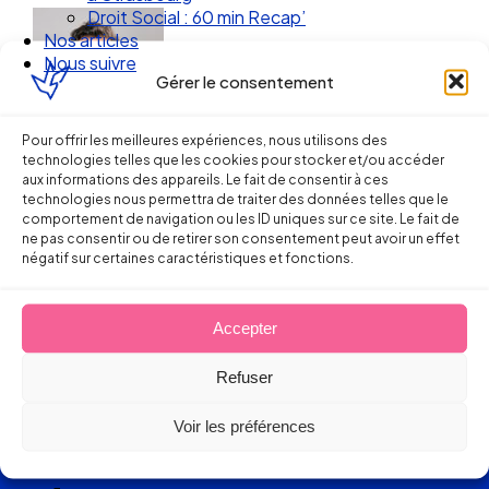
Droit Social : 60 min Recap’
Nos articles
Nous suivre
Gérer le consentement
Pour offrir les meilleures expériences, nous utilisons des
technologies telles que les cookies pour stocker et/ou accéder
aux informations des appareils. Le fait de consentir à ces
technologies nous permettra de traiter des données telles que le
comportement de navigation ou les ID uniques sur ce site. Le fait de
ne pas consentir ou de retirer son consentement peut avoir un effet
négatif sur certaines caractéristiques et fonctions.
Ellipse Avocats
Accepter
Refuser
Réseau
Voir les préférences
de cabinets