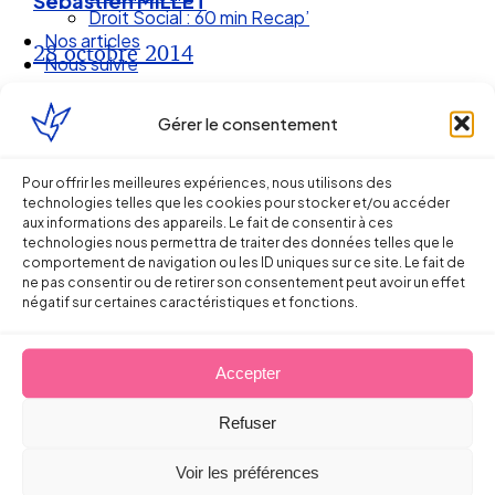
Sébastien MILLET
Droit Social : 60 min Recap’
Nos articles
28 octobre 2014
Nous suivre
Gérer le consentement
Pour offrir les meilleures expériences, nous utilisons des
technologies telles que les cookies pour stocker et/ou accéder
aux informations des appareils. Le fait de consentir à ces
technologies nous permettra de traiter des données telles que le
comportement de navigation ou les ID uniques sur ce site. Le fait de
ne pas consentir ou de retirer son consentement peut avoir un effet
négatif sur certaines caractéristiques et fonctions.
Accepter
Ellipse Avocats
Refuser
Réseau
Voir les préférences