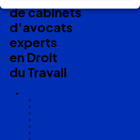
de cabinets
d’avocats
experts
en Droit
du Travail
Cabinets
Angoulême
Bayonne
Bordeaux
Cognac
Lille
Lyon
Marseille