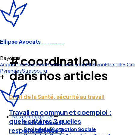
Ellipse Avocats
______
#coordination
Bayonne
Angoulême
Bayonne
Bordeaux
Cognac
Lille
Lyon
Marseille
Occi
Pyrénées
Strasbourg
dans nos articles
Droit de la Santé, sécurité au travail
Travail en commun et coemploi :
Nos compétences
quels critères ? quelles
Droit du Travail
Droit de la Protection Sociale
responsabilités ?