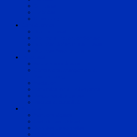
Occitanie
Pyrénées
Strasbourg
Compétences
Droit du Travail
Droit de la Protection Sociale
Droit Santé Sécurité au Travail
Droit des Associations
Expertises
Avocats enquêteurs
Conduite du changement et
Restructuring
Médiation
Rémunération et Prévoyance
Responsabilité pénale
Risques et durabilité
A propos
Mentions légales
Gestion des cookies
Données personnelles
Règlement Qualiopi