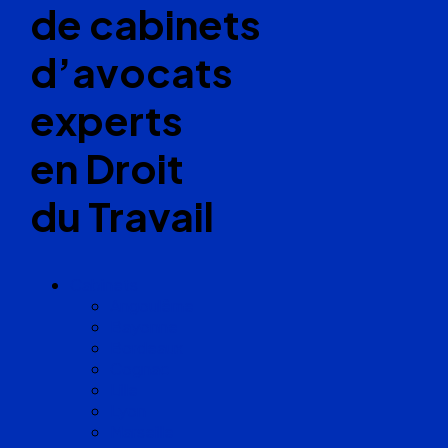
de cabinets
d’avocats
experts
en Droit
du Travail
Cabinets
Angoulême
Bayonne
Bordeaux
Cognac
Lille
Lyon
Marseille