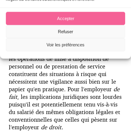
Egalement, le fait qu’un salarié se retrouve
Accepter
placé sous l’autorité d’une personne autre
que celle qui est partie au contrat de travail
Refuser
peut déplacer le lien de subordination
juridique, en fonction de la durée et de
Voir les préférences
l’intensité de cette situation. Typiquement
les opérations de mise à disposition de
personnel ou de prestation de service
constituent des situations à risque qui
nécessitent une vigilance aussi bien sur le
papier qu’en pratique. Pour l’employeur
de
fait
, les implications juridiques sont lourdes
puisqu’il est potentiellement tenu vis-à-vis
du salarié des mêmes obligations légales et
conventionnelles que celles qui pèsent sur
l’employeur
de droit.