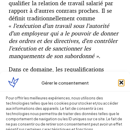
qualifier la relation de travail salarié par
rapport à d’autres contrats proches. Il se
définit traditionnellement comme
«
l’exécution d’un travail sous l’autorité
d’un employeur qui a le pouvoir de donner
des ordres et des directives, d’en contrôler
l’exécution et de sanctionner les
manquements de son subordonné ».
Dans ce domaine, les requalifications
peuvent être nombreuses chaque fois qu’au-
Gérer le consentement
delà de l’intitulé contractuel du contrat
(prestation de services, sous-traitance,
mandat, etc.), le travailleur peut démontrer
Pour offrir les meilleures expériences, nous utilisons des
technologies telles que les cookies pour stocker et/ou accéder
qu’il existe en pratique un lien de
aux informations des appareils. Le fait de consentir à ces
subordination juridique, lequel doit dans
technologies nous permettra de traiter des données telles que le
comportement de navigation ou les ID uniques sur ce site. Le fait de
certains cas être permanent (cf. C. Trav.,
ne pas consentir ou de retirer son consentement peut avoir un effet
L8221-6 II).
négatif sur certaines caractéristiques et fonctions.