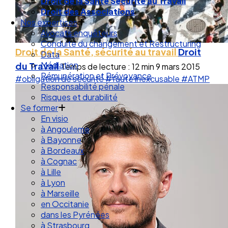
Droit de la Santé Sécurité au Travail
Droit des Associations
Nos expertises
Avocats enquêteurs
Conduite du changement et Restructuring
Droit de la Santé, sécurité au travail
Droit
Data
Médiation
du Travail
Temps de lecture : 12 min
9 mars 2015
Rémunération et Prévoyance
#obligation de sécurité
#faute inexcusable
#ATMP
Responsabilité pénale
Risques et durabilité
Se former
En visio
à Angouleme
à Bayonne
à Bordeaux
à Cognac
à Lille
à Lyon
à Marseille
en Occitanie
dans les Pyrénées
à Strasbourg