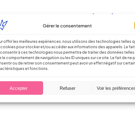
formation des organismes de sécurité social
Gérer le consentement
r offrir les meilleures expériences, nous utilisons des technologies telles 
 cookies pour stocker et/ou accéder aux informations des appareils. Le fait
consentir à ces technologies nous permettra de traiter des données telles
 le comportement de navigation ou les ID uniques sur ce site. Le fait de ne 
sentir ou de retirer son consentement peut avoir un effet négatif sur certai
actéristiques et fonctions.
cés des URSSAF et des CPAM
Accepter
Refuser
Voir les préférence