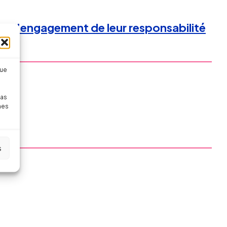
e : l’engagement de leur responsabilité
que
pas
nes
s