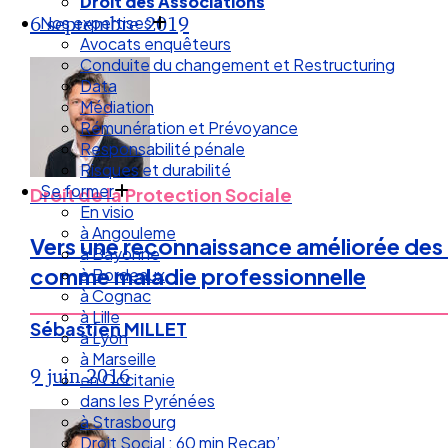
Nos expertises
6 septembre 2019
Avocats enquêteurs
Conduite du changement et Restructuring
Data
Médiation
Rémunération et Prévoyance
Responsabilité pénale
Risques et durabilité
Se former
En visio
Droit de la Protection Sociale
à Angouleme
à Bayonne
Vers une reconnaissance améliorée des 
à Bordeaux
comme maladie professionnelle
à Cognac
à Lille
à Lyon
Sébastien MILLET
à Marseille
en Occitanie
9 juin 2016
dans les Pyrénées
à Strasbourg
Droit Social : 60 min Recap’
Nos articles