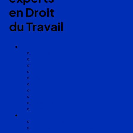
en Droit
du Travail
Cabinets
Angoulême
Bayonne
Bordeaux
Cognac
Lille
Lyon
Marseille
Occitanie
Pyrénées
Strasbourg
Compétences
Droit du Travail
Droit de la Protection Sociale