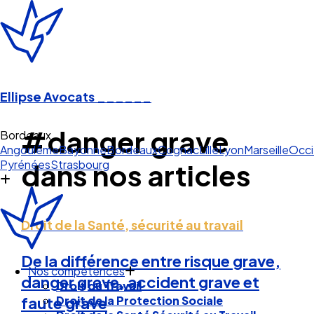
Ellipse Avocats
______
#danger grave
Bordeaux
Angoulême
Bayonne
Bordeaux
Cognac
Lille
Lyon
Marseille
Occi
Pyrénées
Strasbourg
dans nos articles
Droit de la Santé, sécurité au travail
De la différence entre risque grave,
Nos compétences
danger grave, accident grave et
Droit du Travail
Droit de la Protection Sociale
faute grave