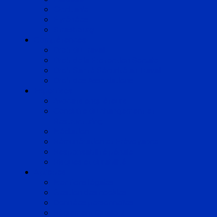
Occitanie
Pyrénées
Strasbourg
Compétences
Droit du Travail
Droit de la Protection Sociale
Droit Santé Sécurité au Travail
Droit des Associations
Expertises
Avocats enquêteurs
Conduite du changement et
Restructuring
Médiation
Rémunération et Prévoyance
Responsabilité pénale
Risques et durabilité
A propos
Mentions légales
Gestion des cookies
Données personnelles
Règlement Qualiopi