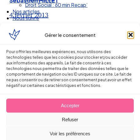
Sébastien MILLET
Droit Social : 60 min Recap’
Nos articles
4 février 2013
Nous suivre
Gérer le consentement
Pour offrir les meilleures expériences, nous utilisons des
technologies telles que les cookies pour stocker et/ou accéder
aux informations des appareils. Le fait de consentir à ces
technologies nous permettra de traiter des données telles que le
comportement de navigation ou les ID uniques sur ce site. Le fait de
ne pas consentir ou de retirer son consentement peut avoir un effet
négatif sur certaines caractéristiques et fonctions.
Accepter
Ellipse Avocats
Refuser
Réseau
Voir les préférences