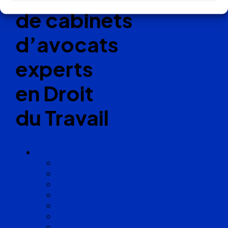
de cabinets
d’avocats
experts
en Droit
du Travail
Cabinets
Angoulême
Bayonne
Bordeaux
Cognac
Lille
Lyon
Marseille