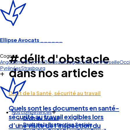
Ellipse Avocats
______
#délit d'obstacle
Cog
Angoulême
Bayonne
Bordeaux
Cognac
Lille
Lyon
Marseille
Occi
Pyrénées
Strasbourg
dans nos articles
Droit de la Santé, sécurité au travail
Quels sont les documents en santé-
Nos compétences
sécurité au travail exigibles lors
Droit du Travail
Droit de la Protection Sociale
d’une visite de l’inspection du