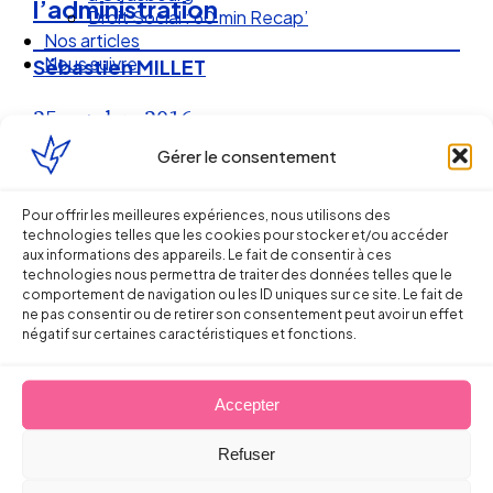
l’administration
Droit Social : 60 min Recap’
Nos articles
Nous suivre
Sébastien MILLET
25 octobre 2016
Gérer le consentement
Pour offrir les meilleures expériences, nous utilisons des
technologies telles que les cookies pour stocker et/ou accéder
aux informations des appareils. Le fait de consentir à ces
technologies nous permettra de traiter des données telles que le
comportement de navigation ou les ID uniques sur ce site. Le fait de
ne pas consentir ou de retirer son consentement peut avoir un effet
négatif sur certaines caractéristiques et fonctions.
Accepter
Ellipse Avocats
Refuser