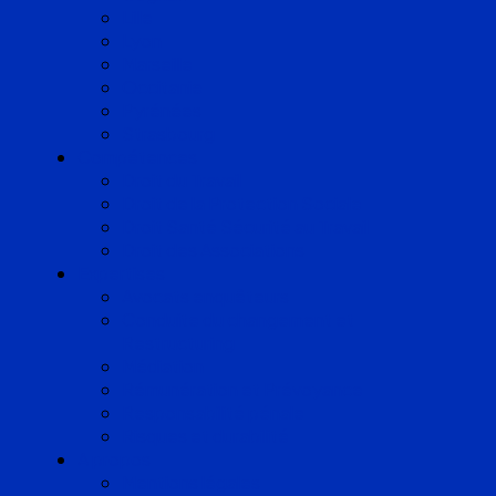
Lille
Lyon
Marseille
Occitanie
Pyrénées
Strasbourg
Compétences
Droit du Travail
Droit de la Protection Sociale
Droit Santé Sécurité au Travail
Droit des Associations
Expertises
Avocats enquêteurs
Conduite du changement et
Restructuring
Médiation
Rémunération et Prévoyance
Responsabilité pénale
Risques et durabilité
A propos
Mentions légales