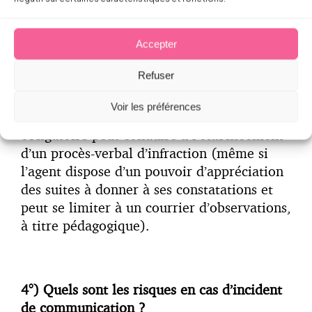
communiquer des documents demandés est
toujours un indice susceptible d’amener
Accepter
l’agent à approfondir son contrôle, voir à
considérer qu’il est entravé dans sa mission.
Refuser
En tout état de cause, le simple constat
Voir les préférences
d’absence de tenue formelle d’un document
obligatoire peut conduire à l’établissement
d’un procès-verbal d’infraction (même si
l’agent dispose d’un pouvoir d’appréciation
des suites à donner à ses constatations et
peut se limiter à un courrier d’observations,
à titre pédagogique).
4°) Quels sont les risques en cas d’incident
de communication ?