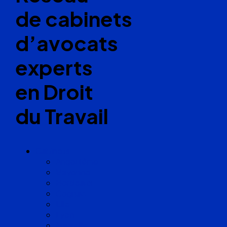
de cabinets
d’avocats
experts
en Droit
du Travail
Cabinets
Angoulême
Bayonne
Bordeaux
Cognac
Lille
Lyon
Marseille