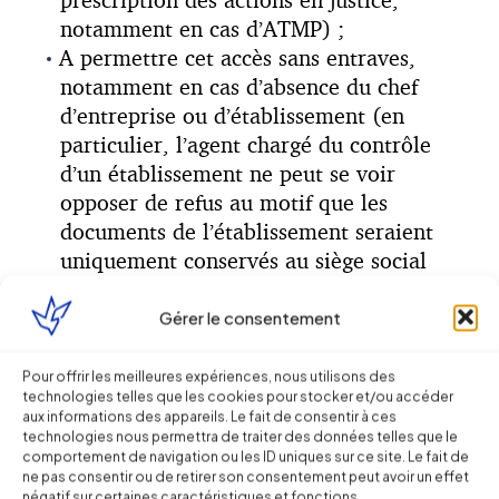
notamment en cas d’ATMP) ;
A permettre cet accès sans entraves,
notamment en cas d’absence du chef
d’entreprise ou d’établissement (en
particulier, l’agent chargé du contrôle
d’un établissement ne peut se voir
opposer de refus au motif que les
documents de l’établissement seraient
uniquement conservés au siège social
situé en-dehors de son ressort de
compétente) ;
Gérer le consentement
A pouvoir justifier d’éventuelles
difficultés matérielles objectives (force
Pour offrir les meilleures expériences, nous utilisons des
technologies telles que les cookies pour stocker et/ou accéder
majeure, etc.) en cas d’incident ou de
aux informations des appareils. Le fait de consentir à ces
retard de communication.
technologies nous permettra de traiter des données telles que le
comportement de navigation ou les ID uniques sur ce site. Le fait de
ne pas consentir ou de retirer son consentement peut avoir un effet
Le fait de ne pas être en mesure de
négatif sur certaines caractéristiques et fonctions.