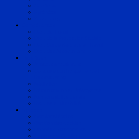
Occitanie
Pyrénées
Strasbourg
Compétences
Droit du Travail
Droit de la Protection Sociale
Droit Santé Sécurité au Travail
Droit des Associations
Expertises
Avocats enquêteurs
Conduite du changement et
Restructuring
Médiation
Rémunération et Prévoyance
Responsabilité pénale
Risques et durabilité
A propos
Mentions légales
Gestion des cookies
Données personnelles
Règlement Qualiopi