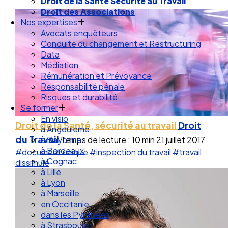
Droit de la Santé Sécurité au Travail
Droit des Associations
Nos expertises
Avocats enquêteurs
Conduite du changement et Restructuring
Data
Médiation
Rémunération et Prévoyance
Responsabilité pénale
Risques et durabilité
Se former
En visio
Droit de la Santé, sécurité au travail
Droit
à Angouleme
du Travail
Temps de lecture : 10 min
21 juillet 2017
à Bayonne
à Bordeaux
#document unique
#inspection du travail
#travail
à Cognac
dissimulé
à Lille
à Lyon
à Marseille
en Occitanie
dans les Pyrénées
à Strasbourg