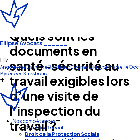
Quels sont les
Ellipse Avocats
______
documents en
L
santé-sécurité au
Angoulême
Bayonne
Bordeaux
Cognac
Lille
Lyon
Marseille
Occi
Pyrénées
Strasbourg
travail exigibles lors
d’une visite de
l’inspection du
travail ?
Nos compétences
Droit du Travail
Droit de la Protection Sociale