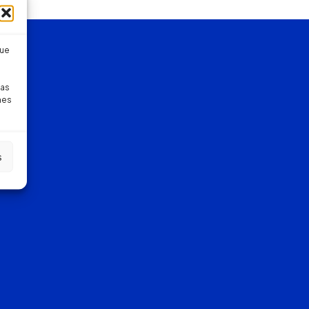
que
pas
nes
s