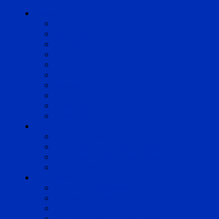
Cabinets
Angoulême
Bayonne
Bordeaux
Cognac
Lille
Lyon
Marseille
Occitanie
Pyrénées
Strasbourg
Compétences
Droit du Travail
Droit de la Protection Sociale
Droit Santé Sécurité au Travail
Droit des Associations
Expertises
Avocats enquêteurs
Conduite du changement et Restructuring
Médiation
Rémunération et Prévoyance