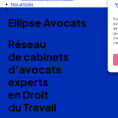
Nos articles
Nous suivre
Ellipse Avocats
Pou
les
de 
que
con
Réseau
car
de cabinets
d’avocats
experts
en Droit
du Travail