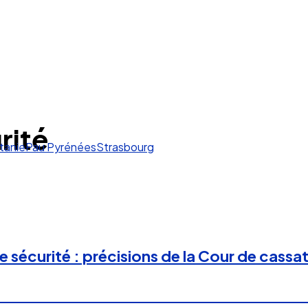
rité
tanie
Pau Pyrénées
Strasbourg
sécurité : précisions de la Cour de cassat