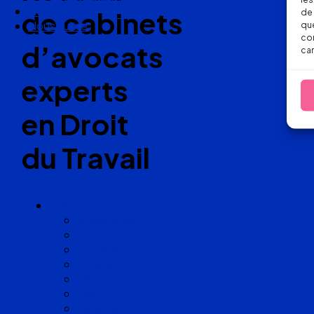
Nos articles
de cabinets
de 
Nous suivre
que
con
d’avocats
car
experts
en Droit
du Travail
Cabinets
Angoulême
Bayonne
Bordeaux
Cognac
Lille
Lyon
Marseille