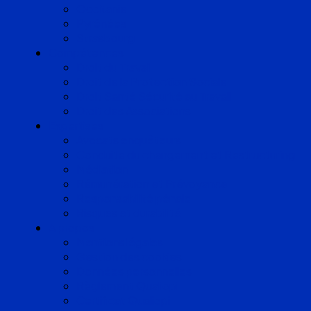
Occitanie
Pyrénées
Strasbourg
Compétences
Droit du Travail
Droit de la Protection Sociale
Droit Santé Sécurité au Travail
Droit des Associations
Expertises
Avocats enquêteurs
Conduite du changement et Restructuring
Médiation
Rémunération et Prévoyance
Responsabilité pénale
Risques et durabilité
A propos
Mentions légales
Gestion des cookies
Données personnelles
Règlement Qualiopi
Certificat Qualiopi