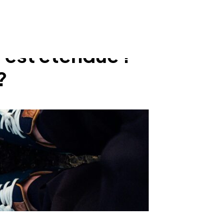
est étendue !
?