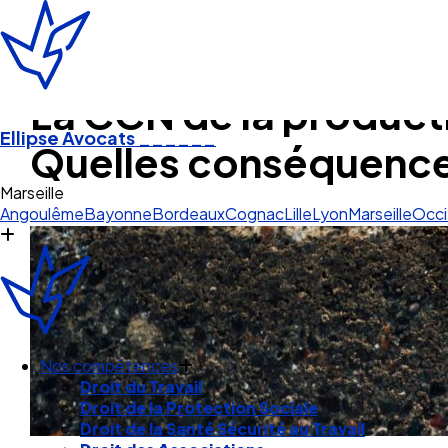
La CCN de la product
Ellipse Avocats
______
Quelles conséquence
O
Angoulême
Bayonne
Bordeaux
Cognac
Lille
Lyon
Marseille
Occi
Nos compétences
Droit du Travail
Droit de la Protection Sociale
Droit de la Santé Sécurité au Travail