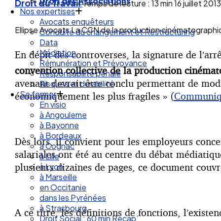
Droit des Associations
Droit du Travail
Temps de lecture : 13 min
16 juillet 2013
Nos expertises
Avocats enquêteurs
Ellipse Avocats La CCN de la production cinématographi
Conduite du changement et Restructuring
Data
Médiation
En dépit des controverses, la signature de l’arrê
Rémunération et Prévoyance
convention collective de la production cinémat
Responsabilité pénale
avenant devrait être conclu permettant de modif
Risques et durabilité
Se former
économiquement les plus fragiles » (
Communiqué
En visio
à Angouleme
à Bayonne
à Bordeaux
Dès lors, il convient pour les employeurs conc
à Cognac
salariales ont été au centre du débat médiatique
à Lille
plusieurs dizaines de pages, ce document couvr
à Lyon
à Marseille
en Occitanie
dans les Pyrénées
à Strasbourg
A ce titre, les définitions de fonctions, l’exist
Droit Social : 60 min Recap’