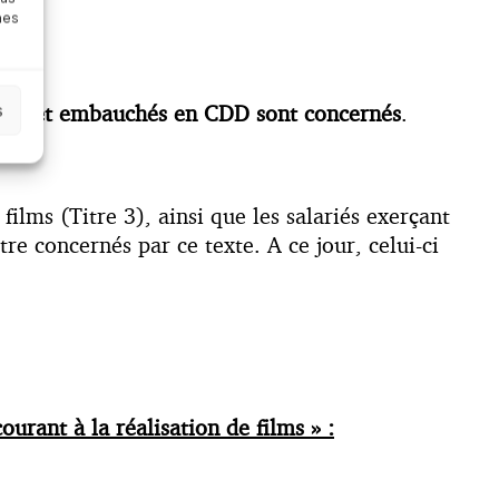
nes
 films et embauchés en CDD sont concernés
.
s
films (Titre 3), ainsi que les salariés exerçant
re concernés par ce texte. A ce jour, celui-ci
ourant à la réalisation de films » :