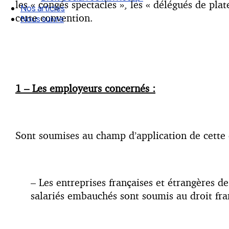
les « congés spectacles », les « délégués de plate
Nos articles
cette convention.
Nous suivre
1 – Les employeurs concernés :
Sont soumises au champ d’application de cette c
– Les entreprises françaises et étrangères d
salariés embauchés sont soumis au droit fra