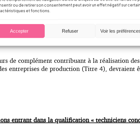
sentir ou de retirer son consentement peut avoir un effet négatif sur certai
actéristiques et fonctions.
l’équipe technique contribuant à la réalisation des
Accepter
Refuser
Voir les préférence
eurs de complément contribuant à la réalisation des 
des entreprises de production (Titre 4), devraient êt
ons entrant dans la qualification « techniciens conc