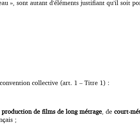
au », sont autant d’éléments justifiant qu’il soit po
onvention collective (art. 1 – Titre 1) :
e
production de films de long métrage
, de
court-mé
nçais ;