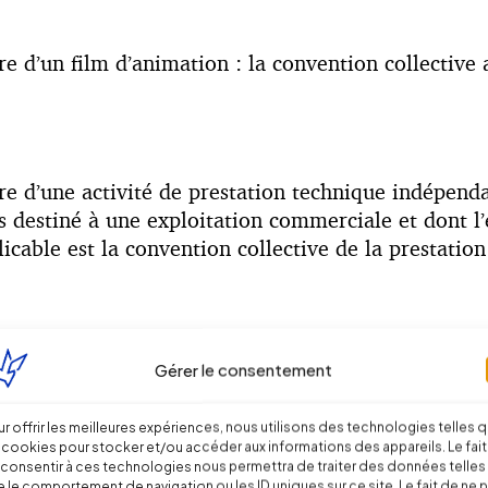
re d’un film d’animation : la convention collective 
adre d’une activité de prestation technique indépen
 destiné à une exploitation commerciale et dont l’e
licable est la convention collective de la prestation
tivité de doublage, elle aussi régie par la conventi
Gérer le consentement
r offrir les meilleures expériences, nous utilisons des technologies telles 
 cookies pour stocker et/ou accéder aux informations des appareils. Le fait
consentir à ces technologies nous permettra de traiter des données telles
 le comportement de navigation ou les ID uniques sur ce site. Le fait de ne 