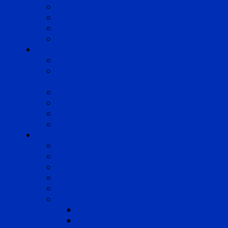
Droit du Travail
Droit de la Protection Sociale
Droit Santé Sécurité au Travail
Droit des Associations
Expertises
Avocats enquêteurs
Conduite du changement et
Restructuring
Médiation
Rémunération et Prévoyance
Responsabilité pénale
Risques et durabilité
A propos
Mentions légales
Gestion des cookies
Données personnelles
Règlement Qualiopi
Certificat Qualiopi
Nous suivre
LinkedIn
Newsletter