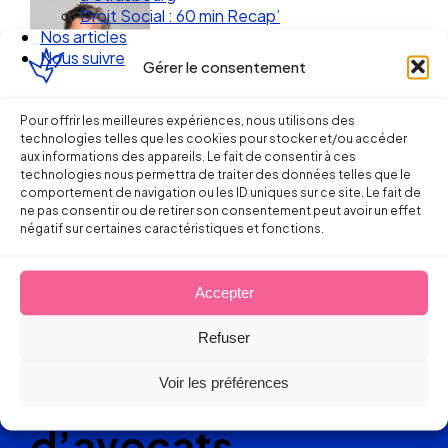
Droit Social : 60 min Recap’
Nos articles
Nous suivre
Gérer le consentement
Pour offrir les meilleures expériences, nous utilisons des
technologies telles que les cookies pour stocker et/ou accéder
aux informations des appareils. Le fait de consentir à ces
technologies nous permettra de traiter des données telles que le
comportement de navigation ou les ID uniques sur ce site. Le fait de
ne pas consentir ou de retirer son consentement peut avoir un effet
négatif sur certaines caractéristiques et fonctions.
Ellipse Avocats
Accepter
Réseau
Refuser
de cabinets
Voir les préférences
d’avocats