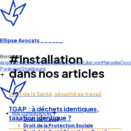
Ellipse Avocats
______
#installation
Bordeau
Angoulême
Bayonne
Bordeaux
Cognac
Lille
Lyon
Marseille
Occi
Pyrénées
Strasbourg
dans nos articles
Droit de la Santé, sécurité au travail
TGAP : à déchets identiques,
Nos compétences
taxation identique ?
Droit du Travail
Droit de la Protection Sociale