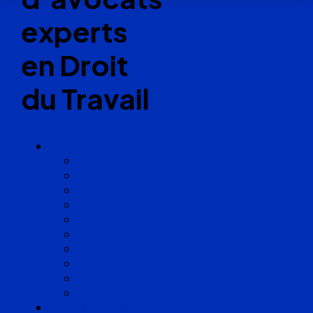
experts
en Droit
du Travail
Cabinets
Angoulême
Bayonne
Bordeaux
Cognac
Lille
Lyon
Marseille
Occitanie
Pyrénées
Strasbourg
Compétences