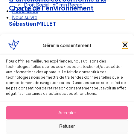
Droit Social : 60 min Recap’
Charte de l’environnement
Nos articles
Nous suivre
Sébastien MILLET
24 avril 2011
Gérer le consentement
Pour offrir les meilleures expériences, nous utilisons des
technologies telles que les cookies pour stocker et/ou accéder
aux informations des appareils. Le fait de consentir à ces
technologies nous permettra de traiter des données telles que le
comportement de navigation ou les ID uniques sur ce site. Le fait de
ne pas consentir ou de retirer son consentement peut avoir un effet
négatif sur certaines caractéristiques et fonctions.
Accepter
Ellipse Avocats
Refuser