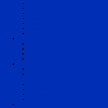
Cognac
Lille
Lyon
Marseille
Occitanie
Pyrénées
Strasbourg
Compétences
Droit du Travail
Droit de la Protection Sociale
Droit Santé Sécurité au Travail
Droit des Associations
Expertises
Avocats enquêteurs
Conduite du changement et
Restructuring
Médiation
Rémunération et Prévoyance
Responsabilité pénale
Risques et durabilité
A propos