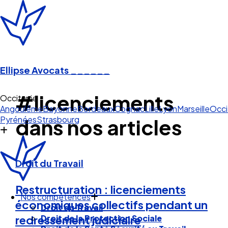
Ellipse Avocats
______
#licenciements
Occitanie
Angoulême
Bayonne
Bordeaux
Cognac
Lille
Lyon
Marseille
Occi
Pyrénées
Strasbourg
dans nos articles
Droit du Travail
Restructuration : licenciements
Nos compétences
économiques collectifs pendant un
Droit du Travail
Droit de la Protection Sociale
redressement judiciaire