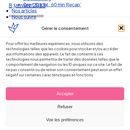
Droit Social : 60 min Recap’
8 janvier 2013
Nos articles
Nous suivre
Gérer le consentement
Pour offrir les meilleures expériences, nous utilisons des
technologies telles que les cookies pour stocker et/ou accéder
aux informations des appareils. Le fait de consentir à ces
technologies nous permettra de traiter des données telles que le
comportement de navigation ou les ID uniques sur ce site. Le fait de
ne pas consentir ou de retirer son consentement peut avoir un effet
négatif sur certaines caractéristiques et fonctions.
Ellipse Avocats
Accepter
Refuser
Réseau
Voir les préférences