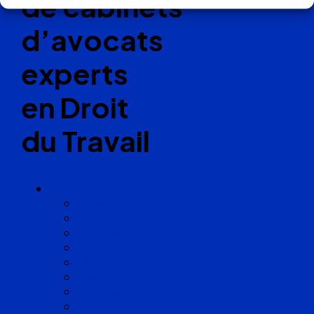
de cabinets
d’avocats
experts
en Droit
du Travail
Cabinets
Angoulême
Bayonne
Bordeaux
Cognac
Lille
Lyon
Marseille
Occitanie