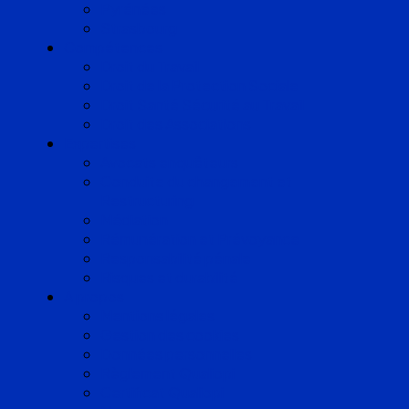
Pyrénées
Strasbourg
Compétences
Droit du Travail
Droit de la Protection Sociale
Droit Santé Sécurité au Travail
Droit des Associations
Expertises
Avocats enquêteurs
Conduite du changement et
Restructuring
Médiation
Rémunération et Prévoyance
Responsabilité pénale
Risques et durabilité
A propos
Mentions légales
Gestion des cookies
Données personnelles
Règlement Qualiopi
Certificat Qualiopi