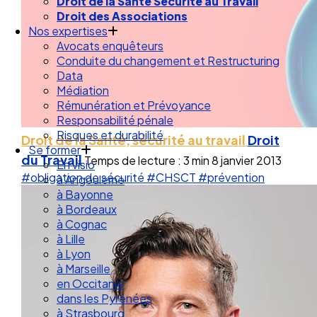
Droit de la Santé Sécurité au Travail
Droit des Associations
Nos expertises
Avocats enquêteurs
Conduite du changement et Restructuring
Data
Médiation
Rémunération et Prévoyance
Responsabilité pénale
Risques et durabilité
Droit de la Santé, sécurité au travail
Droit
Se former
du Travail
Temps de lecture : 3 min
8 janvier 2013
En visio
#obligation de sécurité
#CHSCT
#prévention
à Angouleme
à Bayonne
à Bordeaux
à Cognac
à Lille
à Lyon
à Marseille
en Occitanie
dans les Pyrénées
à Strasbourg