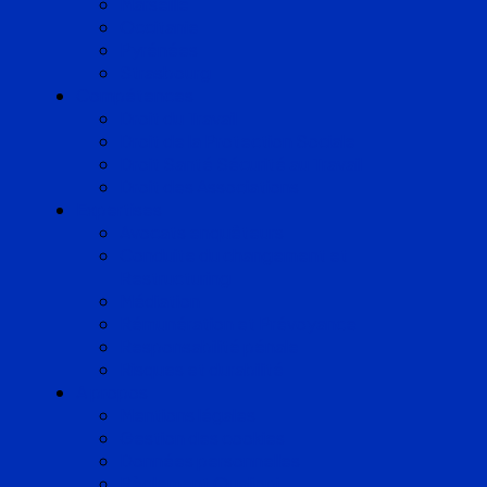
Marseille
Occitanie
Pyrénées
Strasbourg
Compétences
Droit du Travail
Droit de la Protection Sociale
Droit Santé Sécurité au Travail
Droit des Associations
Expertises
Avocats enquêteurs
Conduite du changement et
Restructuring
Médiation
Rémunération et Prévoyance
Responsabilité pénale
Risques et durabilité
A propos
Mentions légales
Gestion des cookies
Données personnelles
Règlement Qualiopi