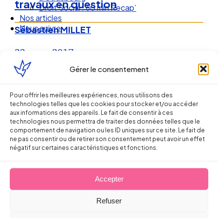
travaux en question
Droit Social : 60 min Recap’
Nos articles
Nous suivre
Sébastien MILLET
23 mars 2017
Gérer le consentement
Pour offrir les meilleures expériences, nous utilisons des
technologies telles que les cookies pour stocker et/ou accéder
aux informations des appareils. Le fait de consentir à ces
technologies nous permettra de traiter des données telles que le
comportement de navigation ou les ID uniques sur ce site. Le fait de
ne pas consentir ou de retirer son consentement peut avoir un effet
négatif sur certaines caractéristiques et fonctions.
Accepter
Ellipse Avocats
Refuser