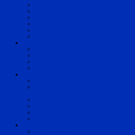
Lille
Lyon
Marseille
Occitanie
Pyrénées
Strasbourg
Compétences
Droit du Travail
Droit de la Protection Sociale
Droit Santé Sécurité au Travail
Droit des Associations
Expertises
Avocats enquêteurs
Conduite du changement et
Restructuring
Médiation
Rémunération et Prévoyance
Responsabilité pénale
Risques et durabilité
A propos
Mentions légales