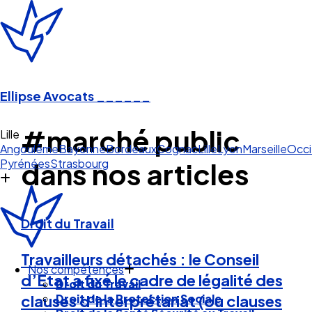
Ellipse Avocats
______
#marché public
L
Angoulême
Bayonne
Bordeaux
Cognac
Lille
Lyon
Marseille
Occi
Pyrénées
Strasbourg
dans nos articles
Droit du Travail
Travailleurs détachés : le Conseil
Nos compétences
d’Etat a fixé le cadre de légalité des
Droit du Travail
Droit de la Protection Sociale
clauses d’interprétariat (ou clauses