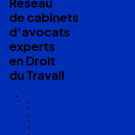
Réseau
de cabinets
d’avocats
experts
en Droit
du Travail
Cabinets
Angoulême
Bayonne
Bordeaux
Cognac
Lille
Lyon