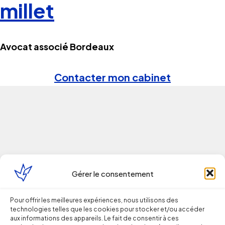
millet
Avocat associé Bordeaux
Contacter mon cabinet
Continuer la lecture
Gérer le consentement
Droit du Travail
Pour offrir les meilleures expériences, nous utilisons des
technologies telles que les cookies pour stocker et/ou accéder
aux informations des appareils. Le fait de consentir à ces
Licenciement verbal : dans quels cas