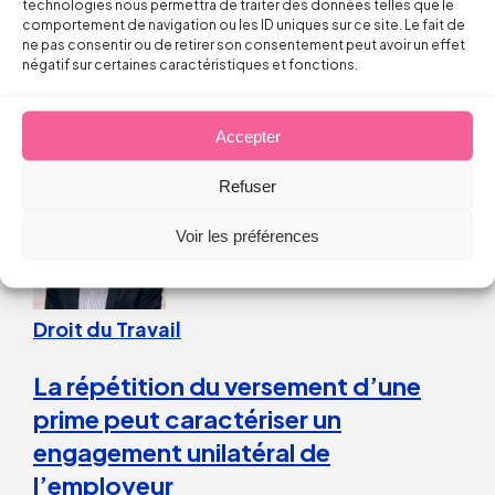
technologies nous permettra de traiter des données telles que le
est-il reconnu par les juges ?
comportement de navigation ou les ID uniques sur ce site. Le fait de
ne pas consentir ou de retirer son consentement peut avoir un effet
négatif sur certaines caractéristiques et fonctions.
Thomas FROMENTIN
Accepter
6 août 2026
Refuser
Voir les préférences
Droit du Travail
La répétition du versement d’une
prime peut caractériser un
engagement unilatéral de
l’employeur