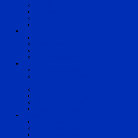
Marseille
Occitanie
Pyrénées
Strasbourg
Compétences
Droit du Travail
Droit de la Protection Sociale
Droit Santé Sécurité au Travail
Droit des Associations
Expertises
Avocats enquêteurs
Conduite du changement et
Restructuring
Médiation
Rémunération et Prévoyance
Responsabilité pénale
Risques et durabilité
A propos
Mentions légales
Gestion des cookies
Données personnelles