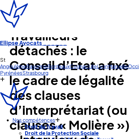
Travailleurs
Ellipse Avocats
______
détachés : le
A
Conseil d’Etat a fixé
Angoulême
Bayonne
Bordeaux
Cognac
Lille
Lyon
Marseille
Occi
Pyrénées
Strasbourg
le cadre de légalité
des clauses
d’interprétariat (ou
clauses « Molière »)
Nos compétences
Droit du Travail
Droit de la Protection Sociale