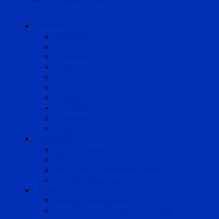
Cabinets
Angoulême
Bayonne
Bordeaux
Cognac
Lille
Lyon
Marseille
Occitanie
Pyrénées
Strasbourg
Compétences
Droit du Travail
Droit de la Protection Sociale
Droit Santé Sécurité au Travail
Droit des Associations
Expertises
Avocats enquêteurs
Conduite du changement et Restructuring