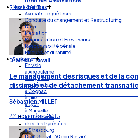
Nos expertises
5 mai 2017
Avocats enquêteurs
Conduite du changement et Restructuring
Data
Médiation
Rémunération et Prévoyance
Responsabilité pénale
Risques et durabilité
Se former
En visio
Droit du Travail
à Angouleme
à Bayonne
Le management des risques et de la confo
à Bordeaux
dissimulé et de détachement transnati
à Cognac
à Lille
à Lyon
Sébastien MILLET
à Marseille
en Occitanie
27 novembre 2015
dans les Pyrénées
à Strasbourg
Droit Social : 60 min Recap’
Nos articles