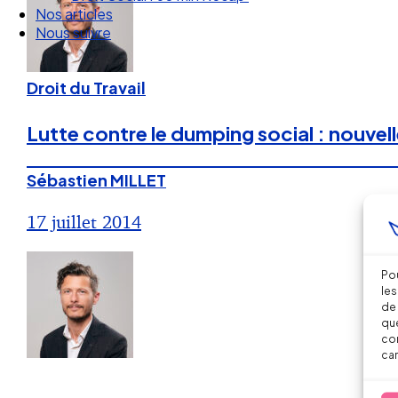
Nous suivre
Droit du Travail
Lutte contre le dumping social : nouvel
Sébastien MILLET
17 juillet 2014
Pou
les
de 
que
con
car