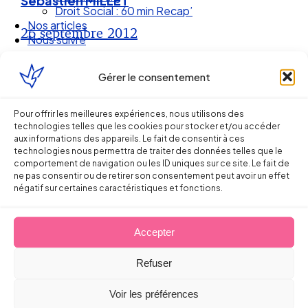
Sébastien MILLET
Droit Social : 60 min Recap’
Nos articles
26 septembre 2012
Nous suivre
Gérer le consentement
Pour offrir les meilleures expériences, nous utilisons des
technologies telles que les cookies pour stocker et/ou accéder
aux informations des appareils. Le fait de consentir à ces
technologies nous permettra de traiter des données telles que le
comportement de navigation ou les ID uniques sur ce site. Le fait de
ne pas consentir ou de retirer son consentement peut avoir un effet
négatif sur certaines caractéristiques et fonctions.
Accepter
Ellipse Avocats
Refuser
Réseau
Voir les préférences