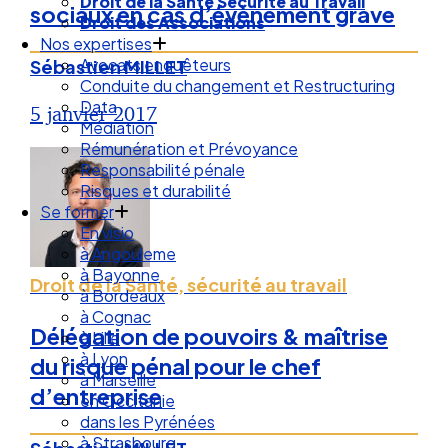
Droit de la Santé Sécurité au Travail
sociaux en cas d’évènement grave
Droit des Associations
Nos expertises
Avocats enquêteurs
Sébastien MILLET
Conduite du changement et Restructuring
Data
5 janvier 2017
Médiation
Rémunération et Prévoyance
Responsabilité pénale
Risques et durabilité
Se former
En visio
à Angouleme
à Bayonne
Droit de la Santé, sécurité au travail
à Bordeaux
à Cognac
Délégation de pouvoirs & maîtrise
à Lille
à Lyon
du risque pénal pour le chef
à Marseille
d’entreprise
en Occitanie
dans les Pyrénées
à Strasbourg