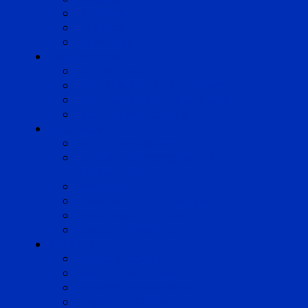
Occitanie
Pyrénées
Strasbourg
Compétences
Droit du Travail
Droit de la Protection Sociale
Droit Santé Sécurité au Travail
Droit des Associations
Expertises
Avocats enquêteurs
Conduite du changement et
Restructuring
Médiation
Rémunération et Prévoyance
Responsabilité pénale
Risques et durabilité
A propos
Mentions légales
Gestion des cookies
Données personnelles
Règlement Qualiopi