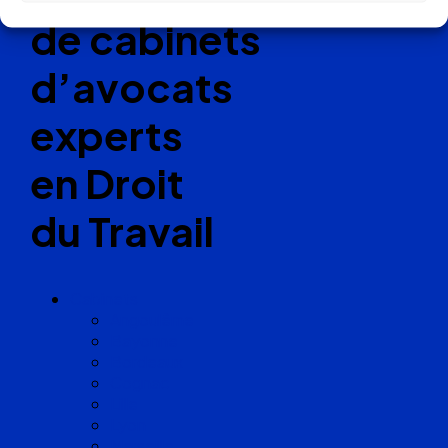
de cabinets
d’avocats
experts
en Droit
du Travail
Cabinets
Angoulême
Bayonne
Bordeaux
Cognac
Lille
Lyon
Marseille