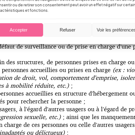
sentir ou de retirer son consentement peut avoir un effet négatif sur certai
ur ou à un défaut de soin ou de surveillance
(ex : e
actéristiques et fonctions.
en charge ou le traitement apporté, etc.)
;
ation ou du fonctionnement de la structure liées à d
e en charge, ou du fait d’autres personnes extérieu
Accepter
Refuser
Voir les préférence
pétées, demandes inadaptées, défiance à l’encontre 
 défaut de surveillance ou de prise en charge d’une
ein des structures, de personnes prises en charge ou
e personnes accueillies ou prises en charge
(ex : vi
ation de droit, vol, comportement d’emprise, isolem
 à mobilité réduite, etc.)
;
personnes accueillies en structure d’hébergement ou 
és pour rechercher la personne ;
agers, à l’égard d’autres usagers ou à l’égard de pr
gression sexuelle, etc.)
; ainsi que les manquement
n charge de ces personnes ou celle d’autres usager
inadaptés ou délictueux)
;