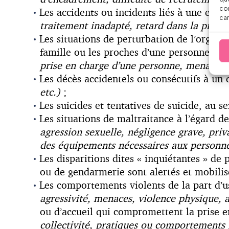
con
Les accidents ou incidents liés à une erre
car
traitement inadapté, retard dans la prise 
Les situations de perturbation de l’organis
famille ou les proches d’une personne pris
prise en charge d’une personne, menaces ré
Les décès accidentels ou consécutifs à un
etc.)
;
Les suicides et tentatives de suicide, au s
Les situations de maltraitance à l’égard d
agression sexuelle, négligence grave, priv
des équipements nécessaires aux personnes
Les disparitions dites « inquiétantes » de 
ou de gendarmerie sont alertés et mobilis
Les comportements violents de la part d’us
agressivité, menaces, violence physique, a
ou d’accueil qui compromettent la prise e
collectivité, pratiques ou comportements 