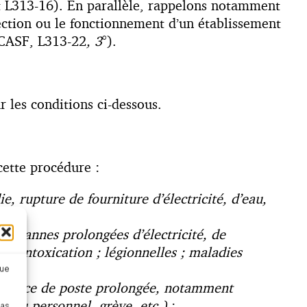
et L313-16). En parallèle, rappelons notamment
irection ou le fonctionnement d’un établissement
 (CASF, L313-22
, 3
°).
 les conditions ci-dessous.
cette procédure :
e, rupture de fourniture d’électricité, d’eau,
x : pannes prolongées d’électricité, de
ie, intoxication ; légionnelles ; maladies
que
vacance de poste prolongée, notamment
r du personnel, grève, etc.)
;
pas