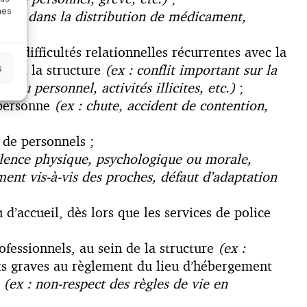
nes
rreur dans la distribution de médicament,
es difficultés relationnelles récurrentes avec la
res à la structure
(ex : conflit important sur la
s
du personnel, activités illicites, etc.)
;
 personne
(ex : chute, accident de contention,
 de personnels ;
olence physique, psychologique ou morale,
ent vis-à-vis des proches, défaut d’adaptation
d’accueil, dès lors que les services de police
ofessionnels, au sein de la structure
(ex :
s graves au règlement du lieu d’hébergement
s
(ex : non-respect des règles de vie en