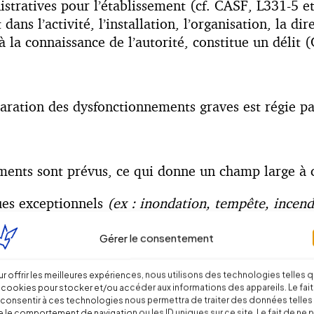
istratives pour l’établissement (cf. CASF, L331-5 
ans l’activité, l’installation, l’organisation, la d
à la connaissance de l’autorité, constitue un délit
ration des dysfonctionnements graves est régie par
ements sont prévus, ce qui donne un champ large à 
ues exceptionnels
(ex : inondation, tempête, incendi
Gérer le consentement
illances d’équipements techniques de la structure
(e
les événements en santé environnement
(ex : épidém
r offrir les meilleures expériences, nous utilisons des technologies telles 
 cookies pour stocker et/ou accéder aux informations des appareils. Le fait
ravail et la gestion des ressources humaines
(ex : 
consentir à ces technologies nous permettra de traiter des données telles
 absence imprévue de plusieurs personnels, turnove
 le comportement de navigation ou les ID uniques sur ce site. Le fait de ne 