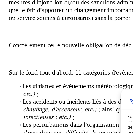
mesures d’injonction et/ou des sanctions admin
que le fait d’apporter un changement important d
ou service soumis à autorisation sans la porter 
Concrètement cette nouvelle obligation de décla
Sur le fond tout d’abord, 11 catégories d’évèn
Les sinistres et événements météorologiq
etc.)
;
Les accidents ou incidents liés à des défa
chauffage, d’ascenseur, etc.)
; ainsi que 
infectieuses ; etc.)
;
Pou
les
Les perturbations dans l’organisation du t
de 
d’encadrement, difficulté de recrutement,
que