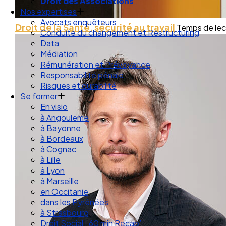
Droit des Associations
Nos expertises
Avocats enquêteurs
Droit de la Santé, sécurité au travail
Temps de lect
Conduite du changement et Restructuring
Data
Médiation
Rémunération et Prévoyance
Responsabilité pénale
Risques et durabilité
Se former
En visio
à Angouleme
à Bayonne
à Bordeaux
à Cognac
à Lille
à Lyon
à Marseille
en Occitanie
dans les Pyrénées
à Strasbourg
Droit Social : 60 min Recap’