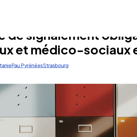
e de signalement oblig
aux et médico-sociaux
tanie
Pau Pyrénées
Strasbourg