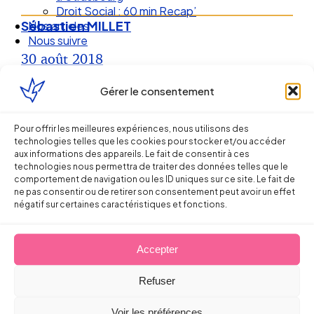
Droit Social : 60 min Recap’
Sébastien MILLET
Nos articles
Nous suivre
30 août 2018
Gérer le consentement
Pour offrir les meilleures expériences, nous utilisons des
technologies telles que les cookies pour stocker et/ou accéder
aux informations des appareils. Le fait de consentir à ces
technologies nous permettra de traiter des données telles que le
comportement de navigation ou les ID uniques sur ce site. Le fait de
ne pas consentir ou de retirer son consentement peut avoir un effet
négatif sur certaines caractéristiques et fonctions.
Accepter
Ellipse Avocats
Refuser
Voir les préférences