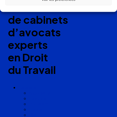
Réseau
de cabinets
d’avocats
experts
en Droit
du Travail
Cabinets
Angoulême
Bayonne
Bordeaux
Cognac
Lille