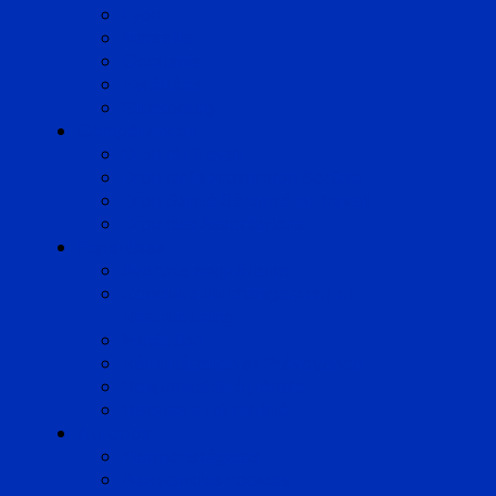
Lyon
Marseille
Occitanie
Pyrénées
Strasbourg
Compétences
Droit du Travail
Droit de la Protection Sociale
Droit Santé Sécurité au Travail
Droit des Associations
Expertises
Avocats enquêteurs
Conduite du changement et
Restructuring
Médiation
Rémunération et Prévoyance
Responsabilité pénale
Risques et durabilité
A propos
Mentions légales
Gestion des cookies