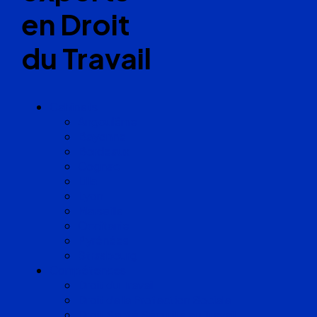
en Droit
du Travail
Cabinets
Angoulême
Bayonne
Bordeaux
Cognac
Lille
Lyon
Marseille
Occitanie
Pyrénées
Strasbourg
Compétences
Droit du Travail
Droit de la Protection Sociale
Droit Santé Sécurité au Travail