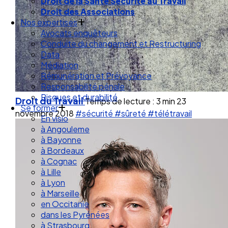
Droit de la Santé Sécurité au Travail
Droit des Associations
Nos expertises
Avocats enquêteurs
Conduite du changement et Restructuring
Data
Médiation
Rémunération et Prévoyance
Responsabilité pénale
Risques et durabilité
Droit du Travail
Temps de lecture : 3 min
23
Se former
novembre 2018
#sécurité
#sûreté
#télétravail
En visio
à Angouleme
à Bayonne
à Bordeaux
à Cognac
à Lille
à Lyon
à Marseille
en Occitanie
dans les Pyrénées
à Strasbourg