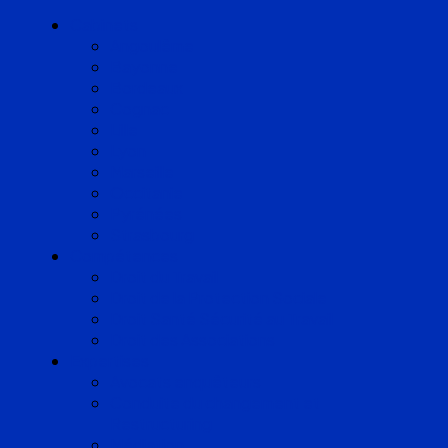
Cabinets
Angoulême
Bayonne
Bordeaux
Cognac
Lille
Lyon
Marseille
Occitanie
Pyrénées
Strasbourg
Compétences
Droit du Travail
Droit de la Protection Sociale
Droit Santé Sécurité au Travail
Droit des Associations
Expertises
Avocats enquêteurs
Conduite du changement et
Restructuring
Médiation