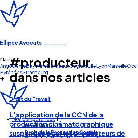
Ellipse Avocats
______
#producteur
Marseille
Angoulême
Bayonne
Bordeaux
Cognac
Lille
Lyon
Marseille
Occi
Pyrénées
Strasbourg
dans nos articles
Droit du Travail
L’application de la CCN de la
Nos compétences
production cinématographique
Droit du Travail
Droit de la Protection Sociale
suspendue pour les producteurs de