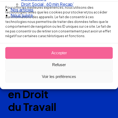
Droit Social : 60 min Recap’
Pour offrir les meilleures expériences, nous utilisons des
Nos articles
technologies telles que les cookies pour stocker et/ou accéder
Nous suivre
aux informations des appareils. Le fait de consentir à ces
Ellipse Avocats
technologies nous permettra de traiter des données telles que le
comportement de navigation ou les ID uniques sur ce site. Le fait de
ne pas consentir ou de retirer son consentement peut avoir un effet
négatif sur certaines caractéristiques et fonctions.
Réseau
de cabinets
Accepter
d’avocats
Refuser
Voir les préférences
experts
en Droit
du Travail