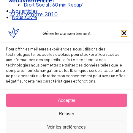
Sébastien MILLET
Droit Social : 60 min Recap’
Nos articles
22 décembre 2010
Nous suivre
Gérer le consentement
Pour offrir les meilleures expériences, nous utilisons des
technologies telles que les cookies pour stocker et/ou accéder
aux informations des appareils. Le fait de consentir à ces
technologies nous permettra de traiter des données telles que le
comportement de navigation ou les ID uniques sur ce site. Le fait de
ne pas consentir ou de retirer son consentement peut avoir un effet
négatif sur certaines caractéristiques et fonctions.
Accepter
Ellipse Avocats
Refuser
Réseau
Voir les préférences