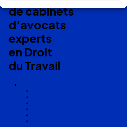
de cabinets
d’avocats
experts
en Droit
du Travail
Cabinets
Angoulême
Bayonne
Bordeaux
Cognac
Lille
Lyon
Marseille