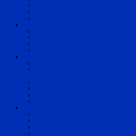
Occitanie
Pyrénées
Strasbourg
Compétences
Droit du Travail
Droit de la Protection Sociale
Droit Santé Sécurité au Travail
Droit des Associations
Expertises
Avocats enquêteurs
Conduite du changement et
Restructuring
Médiation
Rémunération et Prévoyance
Responsabilité pénale
Risques et durabilité
A propos
Mentions légales
Gestion des cookies
Données personnelles
Règlement Qualiopi