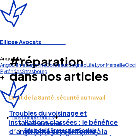
Ellipse Avocats
______
#réparation
Angoulême
Angoulême
Bayonne
Bordeaux
Cognac
Lille
Lyon
Marseille
Occi
Pyrénées
Strasbourg
dans nos articles
Droit de la Santé, sécurité au travail
Troubles du voisinage et
Nos compétences
installations classées : le bénéfice
Droit du Travail
Droit de la Protection Sociale
d’antériorité est conforme à la