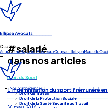
Ellipse Avocats
______
#salarié
Occitanie
Angoulême
Bayonne
Bordeaux
Cognac
Lille
Lyon
Marseille
Occi
dans nos articles
Droit du Sport
Nos compétences
L’indemnisation du sportif rémunéré en
Droit du Travail
Droit de la Protection Sociale
Droit de la Santé Sécurité au Travail
30 mars 2016