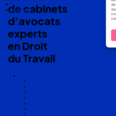
Nos articles
de cabinets
de 
Nous suivre
que
con
d’avocats
car
experts
en Droit
du Travail
Cabinets
Angoulême
Bayonne
Bordeaux
Cognac
Lille
Lyon
Marseille