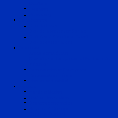
Occitanie
Pyrénées
Strasbourg
Compétences
Droit du Travail
Droit de la Protection Sociale
Droit Santé Sécurité au Travail
Droit des Associations
Expertises
Avocats enquêteurs
Conduite du changement et Restructuring
Médiation
Rémunération et Prévoyance
Responsabilité pénale
Risques et durabilité
A propos
Mentions légales
Gestion des cookies
Données personnelles
Règlement Qualiopi
Certificat Qualiopi