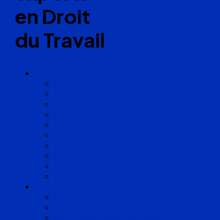
en Droit
du Travail
Cabinets
Angoulême
Bayonne
Bordeaux
Cognac
Lille
Lyon
Marseille
Occitanie
Pyrénées
Strasbourg
Compétences
Droit du Travail
Droit de la Protection Sociale
Droit Santé Sécurité au Travail