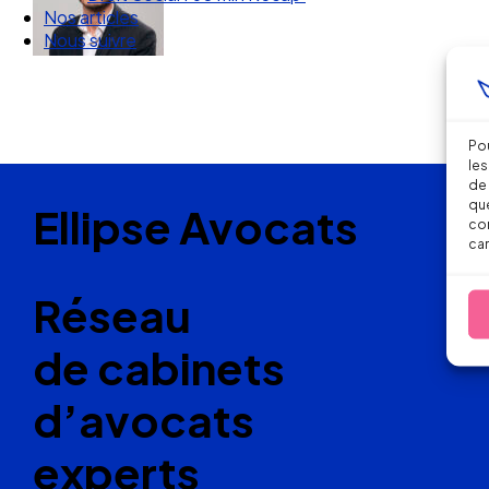
Nous suivre
Pou
les
de 
que
Ellipse Avocats
con
car
Réseau
de cabinets
d’avocats
experts