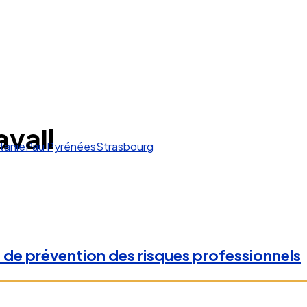
avail
tanie
Pau Pyrénées
Strasbourg
n de prévention des risques professionnels