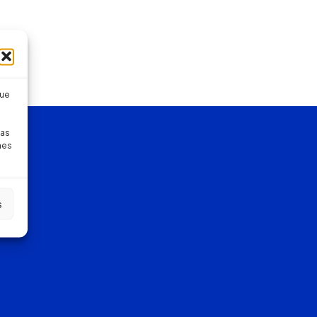
que
pas
nes
s