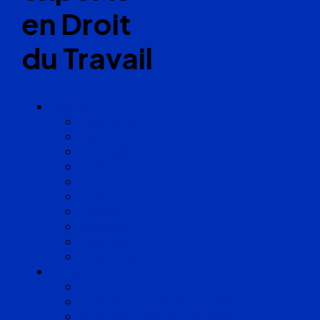
en Droit
du Travail
Cabinets
Angoulême
Bayonne
Bordeaux
Cognac
Lille
Lyon
Marseille
Occitanie
Pyrénées
Strasbourg
Compétences
Droit du Travail
Droit de la Protection Sociale
Droit Santé Sécurité au Travail