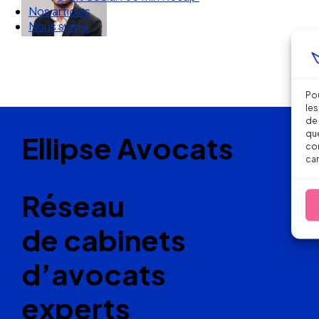
Nos articles
Nous suivre
Pou
les
de 
que
Ellipse Avocats
con
car
Réseau
de cabinets
d’avocats
experts