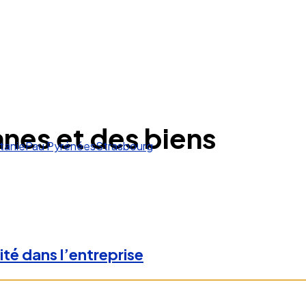
nes et des biens
tanie
Pau Pyrénées
Strasbourg
té dans l’entreprise