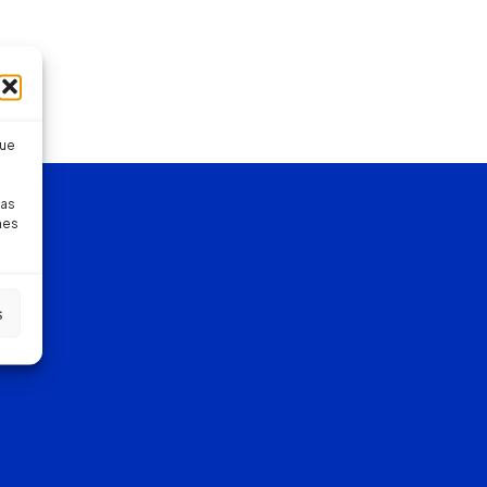
que
pas
nes
s