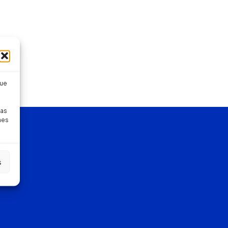
que
pas
nes
s