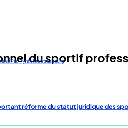
nnel du sportif profes
tanie
Pau Pyrénées
Strasbourg
rtant réforme du statut juridique des spor