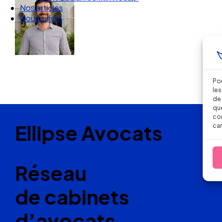
Nos articles
Nous suivre
Pou
les
de 
que
con
Ellipse Avocats
car
Réseau
de cabinets
d’avocats