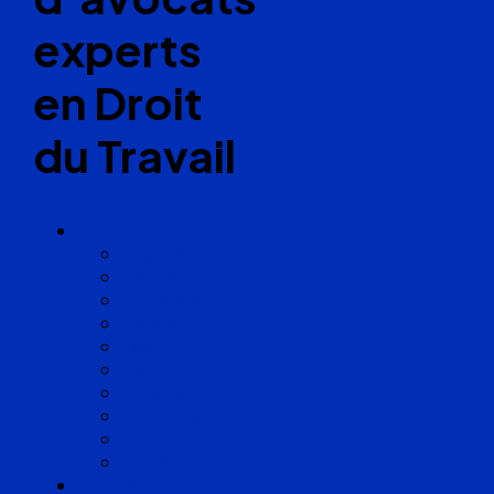
experts
en Droit
du Travail
Cabinets
Angoulême
Bayonne
Bordeaux
Cognac
Lille
Lyon
Marseille
Occitanie
Pyrénées
Strasbourg
Compétences