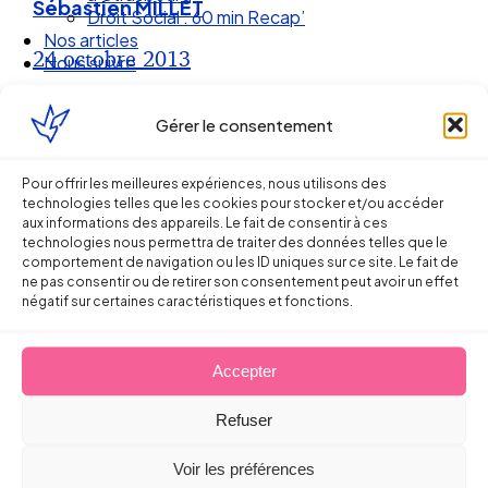
Sébastien MILLET
Droit Social : 60 min Recap’
Nos articles
24 octobre 2013
Nous suivre
Gérer le consentement
Pour offrir les meilleures expériences, nous utilisons des
technologies telles que les cookies pour stocker et/ou accéder
aux informations des appareils. Le fait de consentir à ces
technologies nous permettra de traiter des données telles que le
comportement de navigation ou les ID uniques sur ce site. Le fait de
ne pas consentir ou de retirer son consentement peut avoir un effet
négatif sur certaines caractéristiques et fonctions.
Accepter
Ellipse Avocats
Refuser
Réseau
Voir les préférences