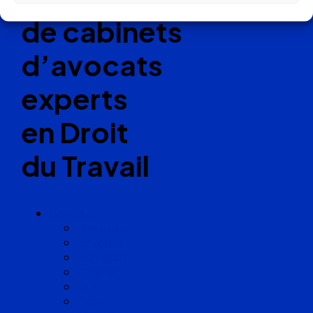
de cabinets
d’avocats
experts
en Droit
du Travail
Cabinets
Angoulême
Bayonne
Bordeaux
Cognac
Lille
Lyon