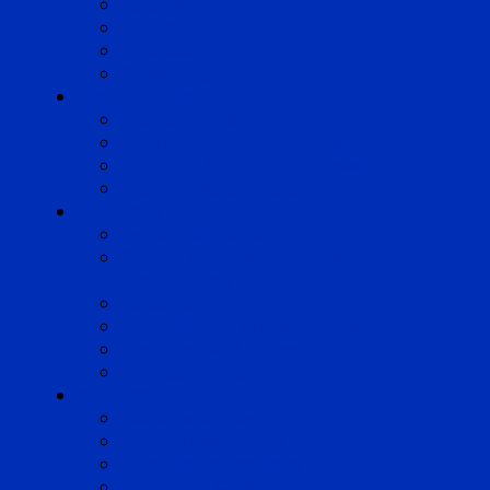
Marseille
Occitanie
Pyrénées
Strasbourg
Compétences
Droit du Travail
Droit de la Protection Sociale
Droit Santé Sécurité au Travail
Droit des Associations
Expertises
Avocats enquêteurs
Conduite du changement et
Restructuring
Médiation
Rémunération et Prévoyance
Responsabilité pénale
Risques et durabilité
A propos
Mentions légales
Gestion des cookies
Données personnelles
Règlement Qualiopi