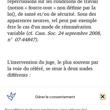
répercussions sur les conditions de travail
(notion « fourre-tout » non définie par la
loi), de santé et/ou de sécurité. Sous des
apparences neutres, tel peut par exemple
être le cas d’un mode de rémunération
variable (cf.
Cass. Soc. 24 septembre 2008,
n° 07-44847).
L’intervention du juge, le plus souvent par
la voie du référé, se situe à deux stades
différents :
Gérer le consentement
Dans la phase projet, lorsque les
partenaires sociaux en charge de la
Pour offrir les meilleures expériences, nous utilisons des