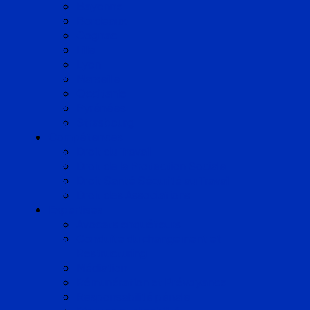
Bayonne
Bordeaux
Cognac
Lille
Lyon
Marseille
Occitanie
Pyrénées
Strasbourg
Compétences
Droit du Travail
Droit de la Protection Sociale
Droit Santé Sécurité au Travail
Droit des Associations
Expertises
Avocats enquêteurs
Conduite du changement et
Restructuring
Médiation
Rémunération et Prévoyance
Responsabilité pénale