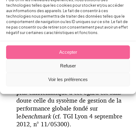
représentation collective du personnel
technologies telles que les cookies pour stocker et/ou accéder
estiment que l’analyse des incidences au
aux informations des appareils. Le fait de consentir à ces
regard des conditions de travail, de santé
technologies nous permettra de traiter des données telles que le
comportement de navigation ou les ID uniques sur ce site. Le fait de
ou de sécurité est insuffisante (la
ne pas consentir ou de retirer son consentement peut avoir un effet
question de la charge de travail est à cet
négatif sur certaines caractéristiques et fonctions.
égard de plus en plus prégnante) ;
Accepter
Refuser
Dans la phase de déploiement des
mesures, une fois celles-ci décidées et
Voir les préférences
arrêtées dans leur principe. L’affaire la
plus emblématique à cet égard est sans
doute celle du système de gestion de la
performance globale fondé sur
le
benchmark
(cf. TGI Lyon 4 septembre
2012, n° 11/05300).